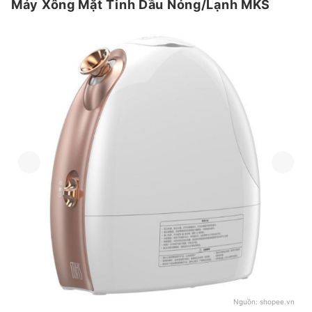
Máy Xông Mặt Tinh Dầu Nóng/Lạnh MKS
Nguồn:
shopee.vn