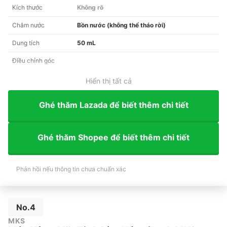
Kích thước
Không rõ
Châm nước
Bồn nước (không thể tháo rời)
Dung tích
50 mL
Điều chỉnh góc
Hiển thị tất cả
Ghé thăm Lazada để biết thêm chi tiết
Ghé thăm Shopee để biết thêm chi tiết
Phản hồi nếu thông tin chưa chuẩn xác
No.4
MKS