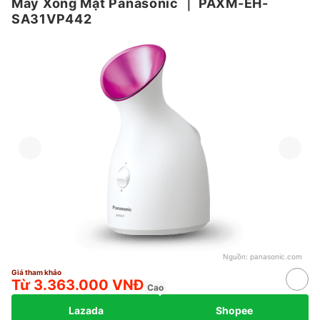
Máy Xông Mặt Panasonic
｜
PAXM-EH-
SA31VP442
Nguồn:
panasonic.com
Giá tham khảo
Từ 3.363.000 VNĐ
Cao
Lazada
Shopee