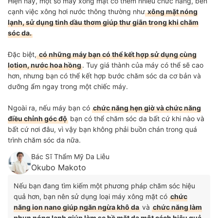
Hiện nay, một số máy xông mặt có thêm nhiều chức năng, bên
cạnh việc xông hơi nước thông thường như
xông mặt nóng
lạnh, sử dụng tinh dầu thơm giúp thư giãn trong khi chăm
sóc da.
Đặc biệt,
có những máy bạn có thể kết hợp sử dụng cùng
lotion, nước hoa hồng
. Tuy giá thành của máy có thể sẽ cao
hơn, nhưng bạn có thể kết hợp bước chăm sóc da cơ bản và
dưỡng ẩm ngay trong một chiếc máy.
Ngoài ra, nếu máy bạn có
chức năng hẹn giờ và chức năng
điều chỉnh góc độ
bạn có thể chăm sóc da bất cứ khi nào và
bất cứ nơi đâu, vì vậy bạn không phải buồn chán trong quá
trình chăm sóc da nữa.
Bác Sĩ Thẩm Mỹ Da Liễu
Okubo Makoto
Nếu bạn đang tìm kiếm một phương pháp chăm sóc hiệu
quả hơn, bạn nên sử dụng loại máy xông mặt có
chức
năng ion nano giúp ngăn ngừa khô da
và
chức năng làm
phun nóng lạnh giúp làm se bề mặt da một cách hiệu quả.