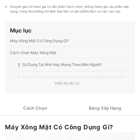
Bản. (Blog: https://ci-z.jp/info/ )
hầu hết các lĩnh vực, từ Mỹ phẩm, Hàng tiêu dùng,
Chuyên gia chỉ tham gia tư vấn phần Cách chọn, không tham gia vào phần xếp 
Profile của Okubo Makoto
Thiết bị gia dụng đến các dịch vụ Tài chính, Chăm sóc
hạng, cũng như không chỉ định đưa bất cứ sản phẩm/dịch vụ nào vào top.
sức khỏe, v.v.
Profile của Ban biên tập mybest
Mục lục
Máy Xông Mặt Có Công Dụng Gì?
Cách Chọn Máy Xông Mặt
1
Sử Dụng Tại Nhà Hay Mang Theo Bên Người?
2
Kiểm Tra Xem Lượng Hơi Nước Phun Ra Có Đều Hay Không
Hiển thị tất cả
3
Máy Sử Dụng Loại Nước Nào?
4
Chọn Loại Dễ Vệ Sinh và Dễ Châm Nước
Cách Chọn
Bảng Xếp Hạng
5
Cân Nhắc Về Các Chức Năng Cần Thiết
Máy Xông Mặt Có Công Dụng Gì?
Lựa Chọn Máy Có Nguồn Cấp Điện Phù Hợp Với Nhu Cầu Sử
6
Dụng