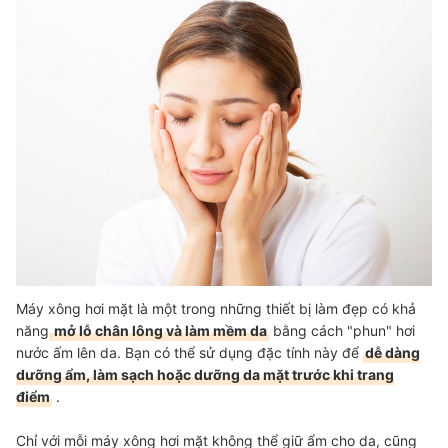
Top 10 Máy Xông Mặt tốt nhất được ưa chuộng (Tư vấn mua)
Lưu Ý Khi Sử Dụng Máy Xông Mặt
Tham Khảo Các Sản Phẩm Chăm Sóc Da
Tham Khảo Các Sản Phẩm Bán Chạy Trên Tiki
Máy xông hơi mặt là một trong những thiết bị làm đẹp có khả
năng
mở lỗ chân lông và làm mềm da
bằng cách "phun" hơi
nước ấm lên da. Bạn có thể sử dụng đặc tính này để
dễ dàng
dưỡng ẩm, làm sạch hoặc dưỡng da mặt trước khi trang
điểm
.
Chỉ với mỗi máy xông hơi mặt không thể giữ ẩm cho da, cũng