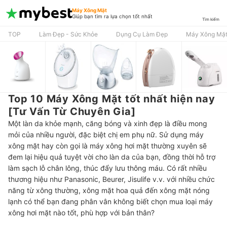
Máy Xông Mặt
Giúp bạn tìm ra lựa chọn tốt nhất
Tìm kiếm
TOP
Làm Đẹp - Sức Khỏe
Dụng Cụ Làm Đẹp
Máy Xông Mặ
Top 10 Máy Xông Mặt tốt nhất hiện nay
[Tư Vấn Từ Chuyên Gia]
Một làn da khỏe mạnh, căng bóng và xinh đẹp là điều mong
mỏi của nhiều người, đặc biệt chị em phụ nữ. Sử dụng máy
xông mặt hay còn gọi là máy xông hơi mặt thường xuyên sẽ
đem lại hiệu quả tuyệt vời cho làn da của bạn, đồng thời hỗ trợ
làm sạch lỗ chân lông, thúc đẩy lưu thông máu. Có rất nhiều
thương hiệu như Panasonic, Beurer, Jisulife v.v. với nhiều chức
năng từ xông thường, xông mặt hoa quả đến xông mặt nóng
lạnh có thể bạn đang phân vân không biết chọn mua loại máy
xông hơi mặt nào tốt, phù hợp với bản thân?