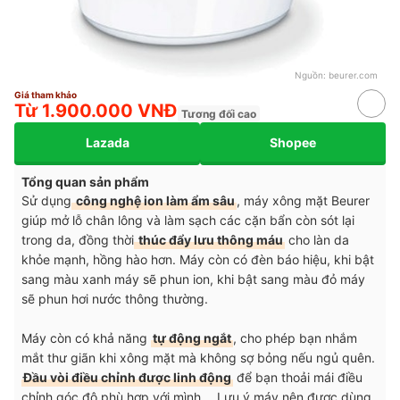
Nguồn:
beurer.com
Giá tham khảo
Từ 1.900.000 VNĐ
Tương đối cao
Lazada
Shopee
Tổng quan sản phẩm
Sử dụng
công nghệ ion làm ẩm sâu
, máy xông mặt Beurer
giúp mở lỗ chân lông và làm sạch các cặn bẩn còn sót lại
trong da, đồng thời
thúc đẩy lưu thông máu
cho làn da
khỏe mạnh, hồng hào hơn. Máy còn có đèn báo hiệu, khi bật
sang màu xanh máy sẽ phun ion, khi bật sang màu đỏ máy
sẽ phun hơi nước thông thường.
Máy còn có khả năng
tự động ngắt
, cho phép bạn nhắm
mắt thư giãn khi xông mặt mà không sợ bỏng nếu ngủ quên.
Đầu vòi điều chỉnh được linh động
để bạn thoải mái điều
chỉnh góc độ phù hợp với mình. Lưu ý máy nên được dùng