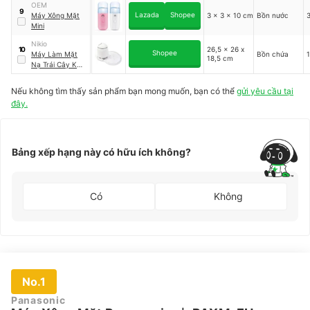
OEM
9
Lazada
Shopee
Máy Xông Mặt
3 x 3 x 10 cm
Bồn nước
Mini
Nikio
26,5 x 26 x
10
Shopee
Máy Làm Mặt
Bồn chứa
18,5 cm
Nạ Trái Cây Kết
Hợp Xông Hơi
Mặt Mũi Nikio
Nếu không tìm thấy sản phẩm bạn mong muốn, bạn có thể
gửi yêu cầu tại
đây.
Bảng xếp hạng này có hữu ích không?
Có
Không
No.1
Panasonic