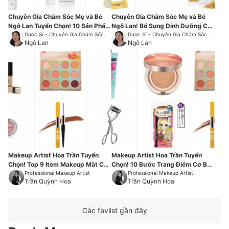
Chuyên Gia Chăm Sóc Mẹ và Bé
Chuyên Gia Chăm Sóc Mẹ và Bé
Ngô Lan Tuyển Chọn! 10 Sản Phẩm
Ngô Lan! Bổ Sung Dinh Dưỡng Cho
Vệ Sinh Và Chăm Sóc Da Cho Trẻ
Dược Sĩ - Chuyên Gia Chăm Sóc
Mẹ Bầu - Top 6 Đề Xuất
Dược Sĩ - Chuyên Gia Chăm Sóc
Sức Khỏe Mẹ và Bé
Ngô Lan
Sức Khỏe Mẹ và Bé
Ngô Lan
Sơ Sinh Theo Từng Bước
Makeup Artist Hoa Trần Tuyển
Makeup Artist Hoa Trần Tuyển
Chọn! Top 9 Item Makeup Mắt Cơ
Chọn! 10 Bước Trang Điểm Cơ Bản
Bản Cho Người Mới Bắt Đầu
Professional Makeup Artist
Cho Người Mới Bắt Đầu
Professional Makeup Artist
Trần Quỳnh Hoa
Trần Quỳnh Hoa
Các favlist gần đây