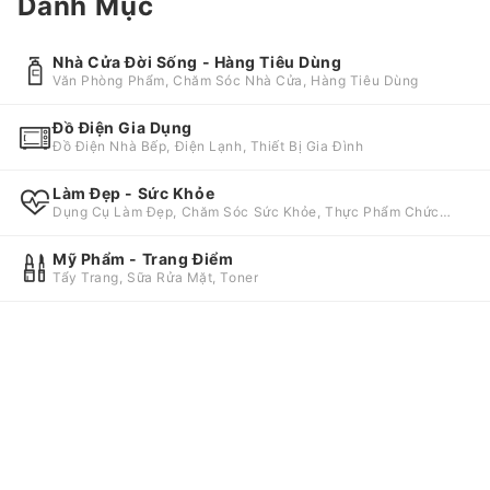
Danh Mục
Nhà Cửa Đời Sống - Hàng Tiêu Dùng
Văn Phòng Phẩm, Chăm Sóc Nhà Cửa, Hàng Tiêu Dùng
Đồ Điện Gia Dụng
Đồ Điện Nhà Bếp, Điện Lạnh, Thiết Bị Gia Đình
Làm Đẹp - Sức Khỏe
Dụng Cụ Làm Đẹp, Chăm Sóc Sức Khỏe, Thực Phẩm Chức
Năng
Mỹ Phẩm - Trang Điểm
Tẩy Trang, Sữa Rửa Mặt, Toner
Thực Phẩm - Đồ Uống
Trà - Cà Phê, Giải Khát, Đồ Uống Có Cồn
Đồ Dùng Nhà Bếp
Nồi - Chảo, Dao - Kéo, Dụng Cụ Làm Bánh
Thời Trang
Balo - Túi Xách, Nội Y, Thời Trang Nam