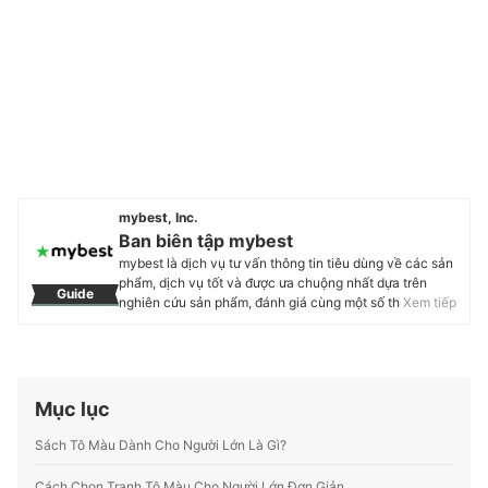
mybest, Inc.
Ban biên tập mybest
mybest là dịch vụ tư vấn thông tin tiêu dùng về các sản
phẩm, dịch vụ tốt và được ưa chuộng nhất dựa trên
Guide
nghiên cứu sản phẩm, đánh giá cùng một số thực
Xem tiếp
nghiệm và tư vấn từ các chuyên gia. Chúng tôi luôn cố
gắng cung cấp các thông tin mới và chuẩn xác nhất để
“GIÚP NGƯỜI DÙNG ĐƯA RA CÁC LỰA CHỌN” trong
hầu hết các lĩnh vực, từ Mỹ phẩm, Hàng tiêu dùng,
Thiết bị gia dụng đến các dịch vụ Tài chính, Chăm sóc
Mục lục
sức khỏe, v.v.
Profile của Ban biên tập mybest
Sách Tô Màu Dành Cho Người Lớn Là Gì?
Cách Chọn Tranh Tô Màu Cho Người Lớn Đơn Giản