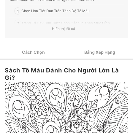
1
Chọn Hoạ Tiết Dựa Trên Trình Độ Tô Màu
2
Trang Trí Hay Sưu Tập? Chọn Cách In Theo Mục Đích
Hiển thị tất cả
Top 10 Sách Tô Màu Cho Người Lớn tốt nhất được ưa chuộng (Tư
vấn mua)
Cách Chọn
Bảng Xếp Hạng
Tham Khảo Các Sản Phẩm Bán Chạy Trên Tiki
Các Loại Bút Và Màu Vẽ Tranh Đẹp Nhất
Sách Tô Màu Dành Cho Người Lớn Là
Gì?