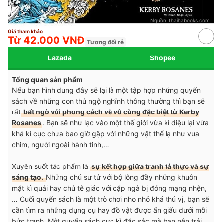
Nguồn:
thaihabooks.com
Giá tham khảo
Từ 42.000 VNĐ
Tương đối rẻ
Lazada
Shopee
Tổng quan sản phẩm
Nếu bạn hình dung đây sẽ lại là một tập hợp những quyển
sách về những con thú ngộ nghĩnh thông thường thì bạn sẽ
rất
bất ngờ với phong cách vẽ vô cùng đặc biệt từ Kerby
Rosanes
. Bạn sẽ như lạc vào một thế giới vừa kì diệu lại vừa
khá kì cục chưa bao giờ gặp với những vật thể lạ như vua
chim, người ngoài hành tinh,…
Xuyên suốt tác phẩm là
sự kết hợp giữa tranh tả thực và sự
sáng tạo.
Những chú sư tử với bộ lông đầy những khuôn
mặt kì quái hay chú tê giác với cặp ngà bị đóng mạng nhện,
… Cuối quyển sách là một trò chơi nho nhỏ khá thú vị, bạn sẽ
cần tìm ra những dụng cụ hay đồ vật được ẩn giấu dưới mỗi
bức tranh. Một quyển sách cực kì đặc sắc mà bạn nên trải