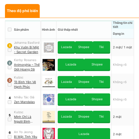
Theo độ phổ biến
Thông tin chi
tiết
Sản phẩm
Hình ảnh
Giá thấp nhất
Dạng in
Johanna Basford
1
Lazada
Shopee
Tiki
Khu Vườn Bí Mật
2 mặt/ 1 mặt
- Secret Garden
Kerby Rosanes
2
Lazada
Shopee
Animorphia – Thế
Không rõ
Giới Hoang Dã
Kulzsc
3
Lazada
Shopee
Tiki
Tô Bình Yên Vẽ
Không rõ
Hạnh Phúc
Nhiều Tác Giả
4
Lazada
Shopee
Không rõ
Zen Mandalas
Kulzsc
5
Lazada
Shopee
Tiki
Mình Chỉ Là
2 mặt
Người Bình
Thường
An Yo Jeong
6
Lazada
2 mặt
Bí Mật Tình Yêu