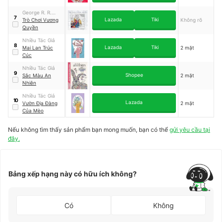
George R. R.
7
Lazada
Tiki
Martin
Trò Chơi Vương
Không rõ
Quyền
Nhiều Tác Giả
8
Lazada
Tiki
Mai Lan Trúc
2 mặt
Cúc
Nhiều Tác Giả
9
Shopee
Sắc Màu An
2 mặt
Nhiên
Nhiều Tác Giả
10
Lazada
Vườn Địa Đàng
2 mặt
Của Mèo
Nếu không tìm thấy sản phẩm bạn mong muốn, bạn có thể
gửi yêu cầu tại
đây.
Bảng xếp hạng này có hữu ích không?
Có
Không