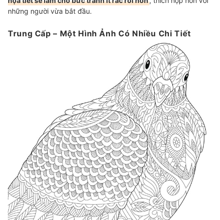
họa tiết sẽ làm cho bức tranh ít rắc rối hơn
, thích hợp hơn với
những người vừa bắt đầu.
Trung Cấp – Một Hình Ảnh Có Nhiều Chi Tiết