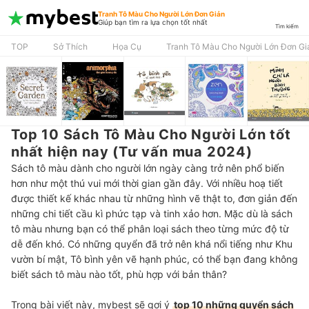
Tranh Tô Màu Cho Người Lớn Đơn Giản
Giúp bạn tìm ra lựa chọn tốt nhất
Tìm kiếm
TOP
Sở Thích
Họa Cụ
Tranh Tô Màu Cho Người Lớn Đơn Gi
Top 10 Sách Tô Màu Cho Người Lớn tốt
nhất hiện nay (Tư vấn mua 2024)
Sách tô màu dành cho người lớn ngày càng trở nên phổ biến
hơn như một thú vui mới thời gian gần đây. Với nhiều hoạ tiết
được thiết kế khác nhau từ những hình vẽ thật to, đơn giản đến
những chi tiết cầu kì phức tạp và tinh xảo hơn. Mặc dù là sách
tô màu nhưng bạn có thể phân loại sách theo từng mức độ từ
dễ đến khó. Có những quyển đã trở nên khá nổi tiếng như Khu
vườn bí mật, Tô bình yên vẽ hạnh phúc, có thể bạn đang không
biết sách tô màu nào tốt, phù hợp với bản thân?
Trong bài viết này, mybest sẽ gợi ý
top 10 những quyển sách