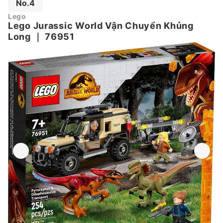
No.4
Lego
Lego Jurassic World Vận Chuyển Khủng
Long
｜
76951