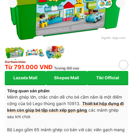
Nguồn:
lego.com
Giá tham khảo
Từ 791.000 VNĐ
Tương đối cao
Lazada Mall
Shopee Mall
Tiki Official
Tổng quan sản phẩm
Mảnh ghép lớn, chắc chắn dễ cho bé cầm nắm là một điểm
cộng của bộ Lego thùng gạch 10913.
Thiết kế hộp đựng đi
kèm còn giúp bé tập cách xếp gọn gàng
các mảnh ghép
sau khi chơi.
Bộ Lego gồm 65 mảnh ghép cơ bản với các viên gạch mang