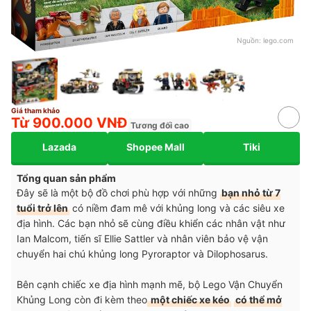
Nguồn:
lego.com
Giá tham khảo
Từ 900.000 VNĐ
Tương đối cao
Lazada
Shopee Mall
Tiki
Tổng quan sản phẩm
Đây sẽ là một bộ đồ chơi phù hợp với những
bạn nhỏ từ 7
tuổi trở lên
có niềm đam mê với khủng long và các siêu xe
địa hình. Các bạn nhỏ sẽ cùng điều khiển các nhân vật như
Ian Malcom, tiến sĩ Ellie Sattler và nhân viên bảo vệ vận
chuyển hai chú khủng long Pyroraptor và Dilophosarus.
Bên cạnh chiếc xe địa hình mạnh mẽ, bộ Lego Vận Chuyển
Khủng Long còn đi kèm theo
một chiếc xe kéo
có thể mở