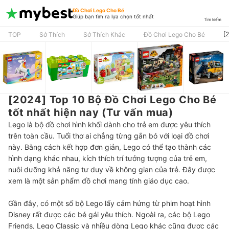
Đồ Chơi Lego Cho Bé
Giúp bạn tìm ra lựa chọn tốt nhất
Tìm kiếm
[
TOP
Sở Thích
Sở Thích Khác
Đồ Chơi Lego Cho Bé
[2024] Top 10 Bộ Đồ Chơi Lego Cho Bé
tốt nhất hiện nay (Tư vấn mua)
Lego là bộ đồ chơi hình khối dành cho trẻ em được yêu thích
trên toàn cầu. Tuổi thơ ai chẳng từng gắn bó với loại đồ chơi
này. Bằng cách kết hợp đơn giản, Lego có thể tạo thành các
hình dạng khác nhau, kích thích trí tưởng tượng của trẻ em,
nuôi dưỡng khả năng tư duy về không gian của trẻ. Đây được
xem là một sản phẩm đồ chơi mang tính giáo dục cao.
Gần đây, có một số bộ Lego lấy cảm hứng từ phim hoạt hình
Disney rất được các bé gái yêu thích. Ngoài ra, các bộ Lego
Friends, Lego Classic và nhiều dòng Lego khác cũng được các