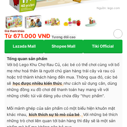
Nguồn:
lego.com
Giá tham khảo
Từ 671.000 VNĐ
Tương đối cao
Lazada Mall
Shopee Mall
Tiki Official
Tổng quan sản phẩm
Với bộ Lego Khu Chợ Rau Củ, các bé có thể chơi cùng với bố
mẹ như hoá thân là người chủ gian hàng trái cây và rau củ
hoặc trở thành khách hàng đến mua. Thông qua đó, các bé
sẽ
học được nhiều kiến thức
như cách sử dụng cân, dùng
những đồng xu đồ chơi để thanh toán hay mang về với
những chiếc túi vải đáng yêu chứa đầy "thực phẩm".
Mỗi mảnh ghép của sản phẩm có một biểu hiện khuôn mặt
khác nhau,
kích thích sự tò mò của bé
.
Với những bé thích
những trò chơi liên quan tới bán hàng thì đây sẽ là một sản
phẩm mà bố mẹ không nên bỏ qua.