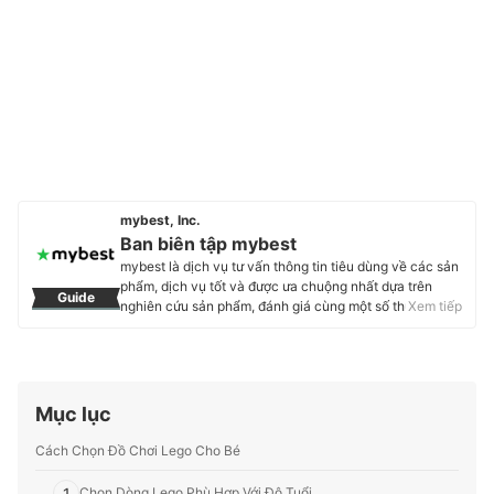
mybest, Inc.
Ban biên tập mybest
mybest là dịch vụ tư vấn thông tin tiêu dùng về các sản
phẩm, dịch vụ tốt và được ưa chuộng nhất dựa trên
Guide
nghiên cứu sản phẩm, đánh giá cùng một số thực
Xem tiếp
nghiệm và tư vấn từ các chuyên gia. Chúng tôi luôn cố
gắng cung cấp các thông tin mới và chuẩn xác nhất để
“GIÚP NGƯỜI DÙNG ĐƯA RA CÁC LỰA CHỌN” trong
hầu hết các lĩnh vực, từ Mỹ phẩm, Hàng tiêu dùng,
Thiết bị gia dụng đến các dịch vụ Tài chính, Chăm sóc
Mục lục
sức khỏe, v.v.
Profile của Ban biên tập mybest
Cách Chọn Đồ Chơi Lego Cho Bé
1
Chọn Dòng Lego Phù Hợp Với Độ Tuổi