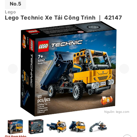
No.5
Lego
Lego Technic Xe Tải Công Trình
｜
42147
Nguồn:
lego.com
Giá tham khảo