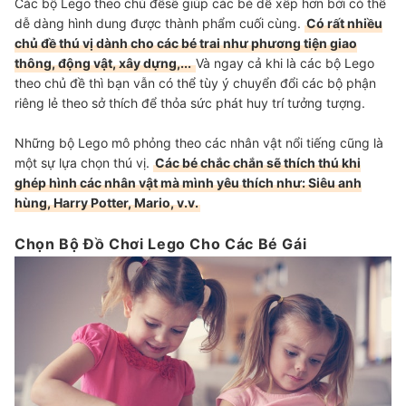
Các bộ Lego theo chủ đềsẽ giúp các bé dễ xếp hơn bởi có thể
dễ dàng hình dung được thành phẩm cuối cùng.
Có rất nhiều
chủ đề thú vị dành cho các bé trai như phương tiện giao
thông, động vật, xây dựng,...
Và ngay cả khi là các bộ Lego
theo chủ đề thì bạn vẫn có thể tùy ý chuyển đổi các bộ phận
riêng lẻ theo sở thích để thỏa sức phát huy trí tưởng tượng.
Những bộ Lego mô phỏng theo các nhân vật nổi tiếng cũng là
một sự lựa chọn thú vị.
Các bé chắc chắn sẽ thích thú khi
ghép hình các nhân vật mà mình yêu thích như: Siêu anh
hùng, Harry Potter, Mario, v.v.
Chọn Bộ Đồ Chơi Lego Cho Các Bé Gái