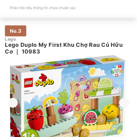
Phản hồi nếu thông tin chưa chuẩn xác
No.3
Lego
Lego Duplo My First Khu Chợ Rau Củ Hữu
Cơ
｜
10983