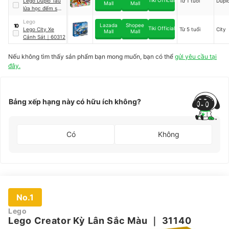
Lego Duplo Tàu
Từ 1 tuổi
Dupl
Mall
Mall
lửa học đếm số
｜
10954
Lego
Lazada
Shopee
10
Tiki Official
Lego City Xe
Từ 5 tuổi
City
Mall
Mall
Cảnh Sát
｜
60312
Nếu không tìm thấy sản phẩm bạn mong muốn, bạn có thể
gửi yêu cầu tại
đây.
Bảng xếp hạng này có hữu ích không?
Có
Không
No.1
Lego
Lego Creator Kỳ Lân Sắc Màu
｜
31140