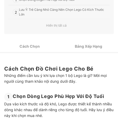
Lưu Ý: Trẻ Càng Nhỏ Càng Nên Chọn Lego Có Kích Thước
2
Lớn
Chọn Lego Theo Chủ Đề Hoặc Mô Phỏng Các Nhân Vật Nổi
Hiển thị tất cả
3
Tiếng
4
Chi Tiết Đi Kèm Của Lego Cũng Là Điểm Đáng Chú Ý
Cách Chọn
Bảng Xếp Hạng
5
Thuận Tiện Hơn Khi Có Tấm Nền
Top 10 Đồ Chơi Lego Cho Bé được ưa chuộng nhất hiện nay
Cách Chọn Đồ Chơi Lego Cho Bé
Trẻ Thông Minh Hơn Với Các Trò Chơi Trí Tuệ
Những điểm cần lưu ý khi lựa chọn 1 bộ Lego là gì? Mời mọi
người cùng tham khảo nội dung dưới đây.
Chọn Dòng Lego Phù Hợp Với Độ Tuổi
1
Dựa vào kích thước và độ khó, Lego được thiết kế thành nhiều
dòng khác nhau để dành riêng cho từng độ tuổi. Hãy lưu ý điều
này khi chọn mua nhé.