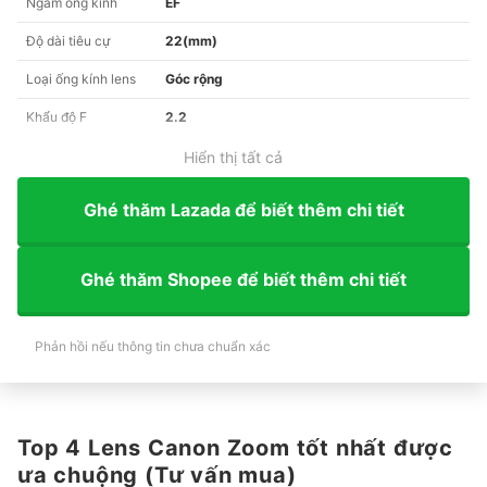
Ngàm ống kính
EF
Độ dài tiêu cự
22(mm)
Loại ống kính lens
Góc rộng
Khẩu độ F
2.2
Hiển thị tất cả
Ghé thăm Lazada để biết thêm chi tiết
Ghé thăm Shopee để biết thêm chi tiết
Phản hồi nếu thông tin chưa chuẩn xác
Top 4 Lens Canon Zoom tốt nhất được
ưa chuộng (Tư vấn mua)