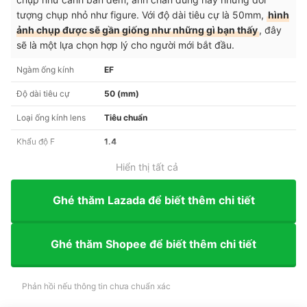
tượng chụp nhỏ như figure. Với độ dài tiêu cự là 50mm,
hình
ảnh chụp được sẽ gần giống như những gì bạn thấy
, đây
sẽ là một lựa chọn hợp lý cho người mới bắt đầu.
Ngàm ống kính
EF
Độ dài tiêu cự
50 (mm)
Loại ống kính lens
Tiêu chuẩn
Khẩu độ F
1.4
Hiển thị tất cả
Ghé thăm Lazada để biết thêm chi tiết
Ghé thăm Shopee để biết thêm chi tiết
Phản hồi nếu thông tin chưa chuẩn xác