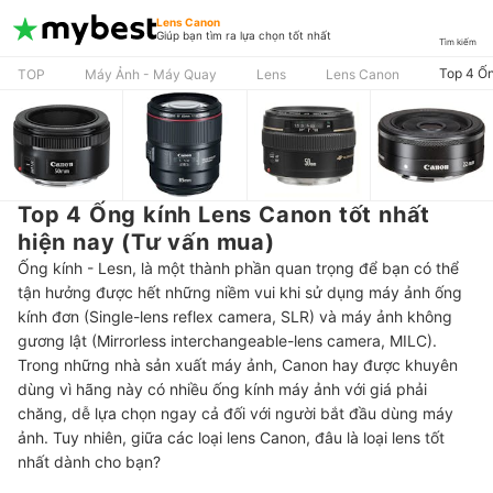
Lens Canon
Giúp bạn tìm ra lựa chọn tốt nhất
Tìm kiếm
Top 4 Ốn
TOP
Máy Ảnh - Máy Quay
Lens
Lens Canon
Top 4 Ống kính Lens Canon tốt nhất
hiện nay (Tư vấn mua)
Ống kính - Lesn, là một thành phần quan trọng để bạn có thể
tận hưởng được hết những niềm vui khi sử dụng máy ảnh ống
kính đơn (Single-lens reflex camera, SLR) và máy ảnh không
gương lật (Mirrorless interchangeable-lens camera, MILC).
Trong những nhà sản xuất máy ảnh, Canon hay được khuyên
dùng vì hãng này có nhiều ống kính máy ảnh với giá phải
chăng, dễ lựa chọn ngay cả đối với người bắt đầu dùng máy
ảnh. Tuy nhiên, giữa các loại lens Canon, đâu là loại lens tốt
nhất dành cho bạn?