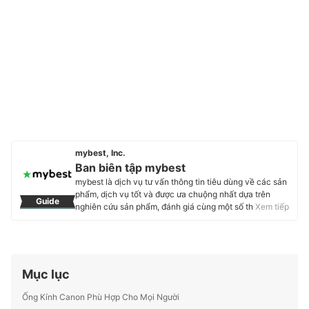
mybest, Inc.
Ban biên tập mybest
mybest là dịch vụ tư vấn thông tin tiêu dùng về các sản
phẩm, dịch vụ tốt và được ưa chuộng nhất dựa trên
Guide
nghiên cứu sản phẩm, đánh giá cùng một số thực
Xem tiếp
nghiệm và tư vấn từ các chuyên gia. Chúng tôi luôn cố
gắng cung cấp các thông tin mới và chuẩn xác nhất để
“GIÚP NGƯỜI DÙNG ĐƯA RA CÁC LỰA CHỌN” trong
hầu hết các lĩnh vực, từ Mỹ phẩm, Hàng tiêu dùng,
Thiết bị gia dụng đến các dịch vụ Tài chính, Chăm sóc
Mục lục
sức khỏe, v.v.
Profile của Ban biên tập mybest
Ống Kính Canon Phù Hợp Cho Mọi Người