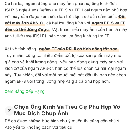
Có hai loại ngàm dùng cho máy ảnh phản xạ ống kính đơn
(SLR-Single-Lens Reflex) là EF-S và EF. Loại ngàm nào phù hợp
với máy cần được xem xét dựa trên kịch cỡ của cảm biến.
Đối
với máy ảnh APS-C,
cả hai loại ống kính với
ngàm EF-S và EF
đều có thể dùng được.
Mặt khác, nếu máy ảnh của bạn là máy
ảnh full-frame (DSLR), nên chọn lựa ống kính ngàm EF.
Xét về tính năng,
ngàm EF của DSLR có tính năng tốt hơn.
Tuy nhiên, cũng có nhiều điểm bất lợi của sản phẩm này như
giá cao và khối lượng nặng. Nếu bạn đang dùng máy ảnh với
kích cỡ của ngàm APS-C, bạn có thể lựa chọn cả hai loại ngàm
này. Tuy nhiên, đối với một người mới bắt đầu thì bạn nên chọn
ngàm EF-S với trọng lượng nhẹ và giá cả phù hợp hơn.
Xem Bảng Xếp Hạng
Chọn Ống Kính Và Tiêu Cự Phù Hợp Với
2
Mục Đích Chụp Ảnh
Để có được những bức hình như ý muốn thì cũng cần chú ý
vào yếu tố khoảng cách với tiêu cự.