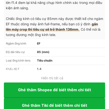
lớn f1.4 đem lại khả năng chụp hình chính xác trong mọi điều
kiện ánh sáng.
Chiếc ống kính có tiêu cự 85mm này được thiết kế cho ngàm
EF thuộc dòng máy ảnh full-frame, nếu bạn có ý định
gắn
lên máy crop thì tiêu cự sẽ trở thành 136mm.
Có thể nói là
tương đương một ống kính tele.
Ngàm ống kính
EF
Độ dài tiêu cự
85 (mm)
Loại ống kính lens
Tiêu chuẩn
Khẩu độ F
1.4
Hiển thị tất cả
Ghé thăm Shopee để biết thêm chi tiết
Ghé thăm Tiki để biết thêm chi tiết