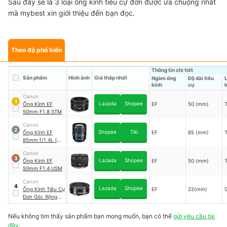
Sau đây sẽ là 3 loại ống kính tiêu cự đơn được ưa chuộng nhất
mà mybest xin giới thiệu đến bạn đọc.
Theo độ phổ biến
Thông tin chi tiết
Sản phẩm
Hình ảnh
Giá thấp nhất
Ngàm ống
Độ dài tiêu
kính
cự
k
Canon
1
Lazada
Shopee
Ống Kính EF
EF
50 (mm)
50mm F1.8 STM
Canon
2
Shopee
Tiki
Ống Kính EF
EF
85 (mm)
85mm f/1.4L IS
USM
Canon
3
Lazada
Shopee
Ống Kính EF
EF
50 (mm)
50mm F1.4 USM
Canon
4
Lazada
Shopee
Ống Kính Tiêu Cự
EF
22(mm)
Đơn Góc Rộng
EF-M22mm f/2
STM
Nếu không tìm thấy sản phẩm bạn mong muốn, bạn có thể
gửi yêu cầu tại
đây.