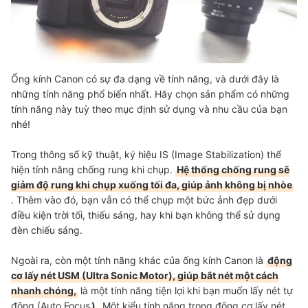
Ống kính Canon có sự đa dạng về tính năng, và dưới đây là
những tính năng phổ biến nhất. Hãy chọn sản phẩm có những
tính năng này tuỳ theo mục định sử dụng và nhu cầu của bạn
nhé!
Trong thông số kỹ thuật, ký hiệu IS (Image Stabilization) thể
hiện tính năng chống rung khi chụp.
Hệ thống chống rung sẽ
giảm độ rung khi chụp xuống tối đa, giúp ảnh không bị nhòe
. Thêm vào đó, bạn vẫn có thể chụp một bức ảnh đẹp dưới
điều kiện trời tối, thiếu sáng, hay khi bạn không thể sử dụng
đèn chiếu sáng.
Ngoài ra, còn một tính năng khác của ống kính Canon là
động
cơ lấy nét USM (Ultra Sonic Motor), giúp bắt nét một cách
nhanh chóng,
là một tính năng tiện lợi khi bạn muốn lấy nét tự
động (Auto Focus
)
. Một kiểu tính năng trong động cơ lấy nét