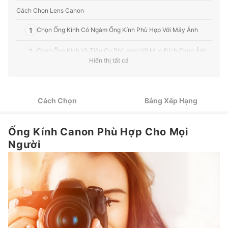
Cách Chọn Lens Canon
1
Chọn Ống Kính Có Ngàm Ống Kính Phù Hợp Với Máy Ảnh
2
Chọn Ống Kính Và Tiêu Cự Phù Hợp Với Mục Đích Chụp Ảnh
Hiển thị tất cả
3
Chỉ Số Khẩu Độ Nhỏ Sẽ Có Tính Năng Làm Mờ Phông Tốt
4
Chọn Theo Những Tính Năng Tiện Lợi Cho Sử Dụng
Cách Chọn
Bảng Xếp Hạng
Top 4 Ống Kính Canon Tiêu Cự Đơn tốt nhất
Ống Kính Canon Phù Hợp Cho Mọi
Top 4 Lens Canon Zoom tốt nhất được ưa chuộng (Tư vấn mua)
Người
Tham Khảo Thêm Những Loại Ống Kính Khác