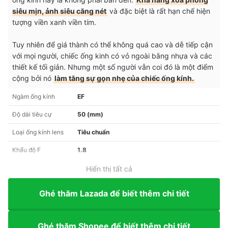
siêu mịn, ảnh siêu căng nét
và đặc biệt là rất hạn chế hiện
tượng viền xanh viền tím.
Tuy nhiên để giá thành có thể không quá cao và dễ tiếp cận
với mọi người, chiếc ống kinh có vỏ ngoài bằng nhựa và các
thiết kế tối giản. Nhưng một số người vẫn coi đó là một điểm
cộng bởi nó
làm tăng sự gọn nhẹ của chiếc ống kính.
Ngàm ống kính
EF
Độ dài tiêu cự
50 (mm)
Loại ống kính lens
Tiêu chuẩn
Khẩu độ F
1.8
Hiển thị tất cả
Ghé thăm Lazada để biết thêm chi tiết
Ghé thăm Shopee để biết thêm chi tiết