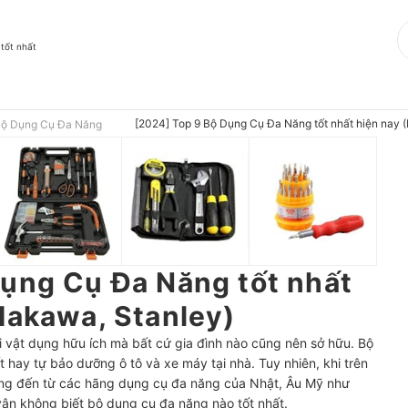
 tốt nhất
[2024] Top 9 Bộ Dụng Cụ Đa Năng tốt nhất hiện nay 
ộ Dụng Cụ Đa Năng
Dụng Cụ Đa Năng tốt nhất
Hakawa, Stanley)
i vật dụng hữu ích mà bất cứ gia đình nào cũng nên sở hữu. Bộ
ất hay tự bảo dưỡng ô tô và xe máy tại nhà. Tuy nhiên, khi trên
tiếng đến từ các hãng dụng cụ đa năng của Nhật, Âu Mỹ như
vân không biết bộ dụng cụ đa năng nào tốt nhất.