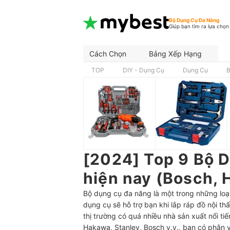
Bộ Dụng Cụ Đa Năng
Giúp bạn tìm ra lựa chọn
Cách Chọn
Bảng Xếp Hạng
TOP
DIY - Dụng Cụ
Dụng Cụ
B
[2024] Top 9 Bộ 
hiện nay (Bosch, 
Bộ dụng cụ đa năng là một trong những loạ
dụng cụ sẽ hỗ trợ bạn khi lắp ráp đồ nội th
thị trường có quá nhiều nhà sản xuất nổi 
Hakawa, Stanley, Bosch v.v., bạn có phân 