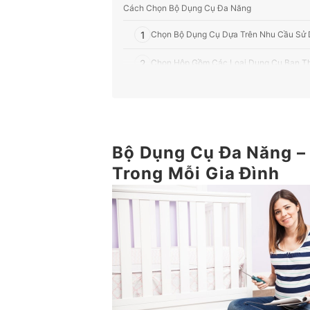
Cách Chọn Bộ Dụng Cụ Đa Năng
1
Chọn Bộ Dụng Cụ Dựa Trên Nhu Cầu Sử
2
Chọn Hộp Gồm Các Loại Dụng Cụ Bạn T
3
Chọn Bộ Dụng Cụ An Toàn Và Dễ Sử Dụn
Top 10 Bộ Dụng Cụ Đa Năng tốt nhất được ưa c
Một Số Dụng Cụ DIY Khác
Bộ Dụng Cụ Đa Năng –
Trong Mỗi Gia Đình