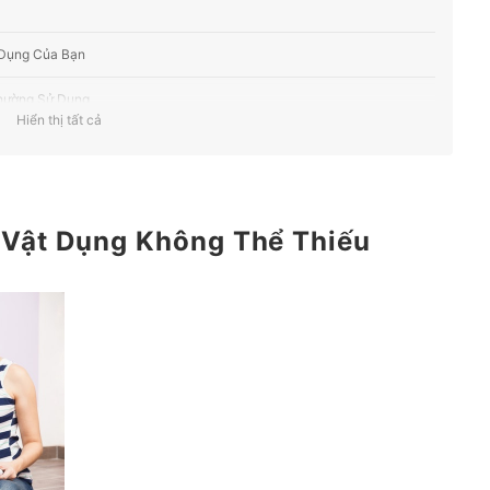
 Dụng Của Bạn
hường Sử Dụng
Hiển thị tất cả
g
huộng (Tư vấn mua)
 Vật Dụng Không Thể Thiếu