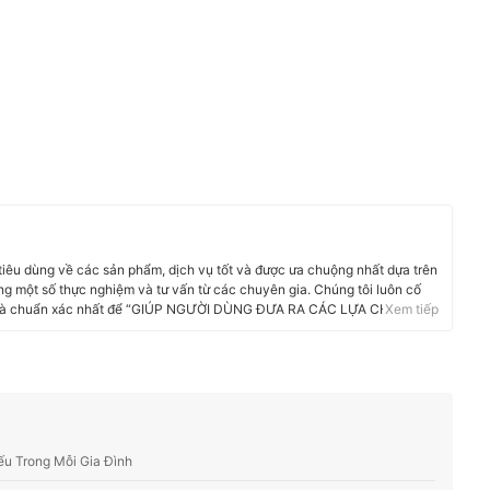
 tiêu dùng về các sản phẩm, dịch vụ tốt và được ưa chuộng nhất dựa trên
g một số thực nghiệm và tư vấn từ các chuyên gia. Chúng tôi luôn cố
i và chuẩn xác nhất để “GIÚP NGƯỜI DÙNG ĐƯA RA CÁC LỰA CHỌN”
Xem tiếp
phẩm, Hàng tiêu dùng, Thiết bị gia dụng đến các dịch vụ Tài chính, Chăm
u Trong Mỗi Gia Đình