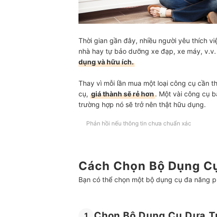
Thời gian gần đây, nhiều người yêu thích v
nhà hay tự bảo dưỡng xe đạp, xe máy, v.v
dụng và hữu ích.
Thay vì mỗi lần mua một loại công cụ cần 
cụ,
giá thành sẽ rẻ hơn
. Một vài công cụ b
trường hợp nó sẽ trở nên thật hữu dụng.
Phản hồi nếu thông tin chưa chuẩn xác
Cách Chọn Bộ Dụng C
Bạn có thể chọn một bộ dụng cụ đa năng ph
Chọn Bộ Dụng Cụ Dựa T
1