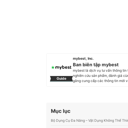
mybest, Inc.
Ban biên tập mybest
mybest là dịch vụ tư vấn thông tin
nghiên cứu sản phẩm, đánh giá cùn
Guide
gắng cung cấp các thông tin mớ
trong hầu hết các lĩnh vực, từ Mỹ 
sóc sức khỏe, v.v.
Profile của Ban biên tập mybest
Mục lục
Bộ Dụng Cụ Đa Năng – Vật Dụng Không Thể Thiế