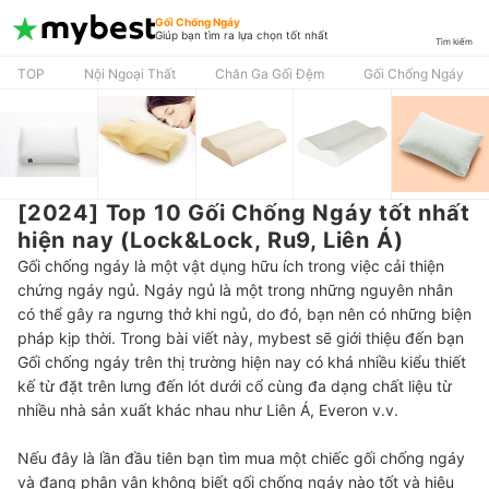
Gối Chống Ngáy
Giúp bạn tìm ra lựa chọn tốt nhất
Tìm kiếm
TOP
Nội Ngoại Thất
Chăn Ga Gối Đệm
Gối Chống Ngáy
[2024] Top 10 Gối Chống Ngáy tốt nhất
hiện nay (Lock&Lock, Ru9, Liên Á)
Gối chống ngáy là một vật dụng hữu ích trong việc cải thiện
chứng ngáy ngủ. Ngáy ngủ là một trong những nguyên nhân
có thể gây ra ngưng thở khi ngủ, do đó, bạn nên có những biện
pháp kịp thời. Trong bài viết này, mybest sẽ giới thiệu đến bạn
Gối chống ngáy trên thị trường hiện nay có khá nhiều kiểu thiết
kế từ đặt trên lưng đến lót dưới cổ cùng đa dạng chất liệu từ
nhiều nhà sản xuất khác nhau như Liên Á, Everon v.v.
Nếu đây là lần đầu tiên bạn tìm mua một chiếc gối chống ngáy
và đang phân vân không biết gối chống ngáy nào tốt và hiệu