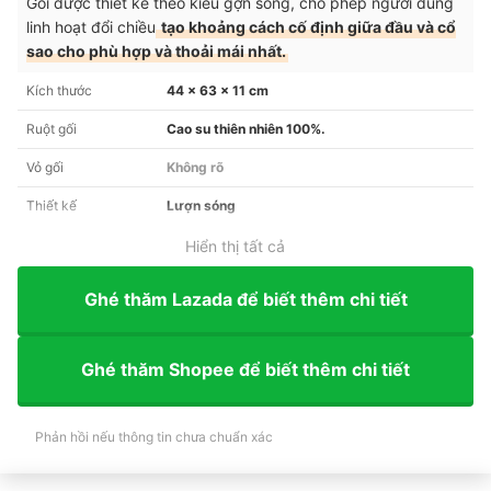
Gối được thiết kế theo kiểu gợn sóng, cho phép người dùng
linh hoạt đổi chiều
tạo khoảng cách cố định giữa đầu và cổ
sao cho phù hợp và thoải mái nhất.
Kích thước
44 x 63 x 11 cm
Ruột gối
Cao su thiên nhiên 100%.
Vỏ gối
Không rõ
Thiết kế
Lượn sóng
Hiển thị tất cả
Ghé thăm Lazada để biết thêm chi tiết
Ghé thăm Shopee để biết thêm chi tiết
Phản hồi nếu thông tin chưa chuẩn xác