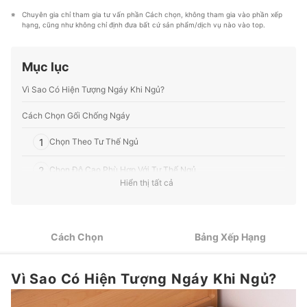
Profile của Megumi Kaji
hầu hết các lĩnh vực, từ Mỹ phẩm, Hàng tiêu dùng,
Chuyên gia chỉ tham gia tư vấn phần Cách chọn, không tham gia vào phần xếp 
Thiết bị gia dụng đến các dịch vụ Tài chính, Chăm sóc
hạng, cũng như không chỉ định đưa bất cứ sản phẩm/dịch vụ nào vào top.
sức khỏe, v.v.
Profile của Ban biên tập mybest
Mục lục
Vì Sao Có Hiện Tượng Ngáy Khi Ngủ?
Cách Chọn Gối Chống Ngáy
1
Chọn Theo Tư Thế Ngủ
2
Chọn Độ Cao Phù Hợp Với Tư Thế Ngủ
Hiển thị tất cả
3
Ưu Tiên Chất Liệu Dễ Làm Sạch Hay Độ Cứng?
4
Kiểm Tra Độ Bền, Tránh Sản Phẩm Dễ Biến Dạng
Cách Chọn
Bảng Xếp Hạng
5
Chọn Loại Gối Điện Nếu Ngân Sách Cho Phép
Vì Sao Có Hiện Tượng Ngáy Khi Ngủ?
Top 10 Gối Chống Ngáy tốt nhất được ưa chuộng (Tư vấn mua)