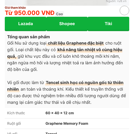
Nguồn:
ru9.vn
Giá tham khảo
Từ 950.000 VNĐ
Cao
Lazada
Shopee
Tiki
Tổng quan sản phẩm
Gối Niu sử dụng loại
chất liệu Graphene đặc biệt
cho ruột
gối. Loại chất liệu này có
khả năng tản nhiệt vô cùng hiệu
quả,
giữ khu vực đầu và cổ luôn khô thoáng mỗi khi nằm,
ngăn ngừa mô hôi và lượng nhiệt toả ra làm ảnh hưởng đến
độ bền của gối.
Vỏ gối được làm từ
Tencel sinh học có nguồn gốc từ thiên
nhiên
an toàn và thoáng khí. Kiểu thiết kế truyền thống với
độ cao được thử nghiệm trên nhiều đối tượng người dùng để
mang lại cảm giác thư thái và dễ chịu nhất.
Kích thước
60 x 40 x 12 cm
Ruột gối
Graphene Memory Foam
Vỏ gối
Tencel