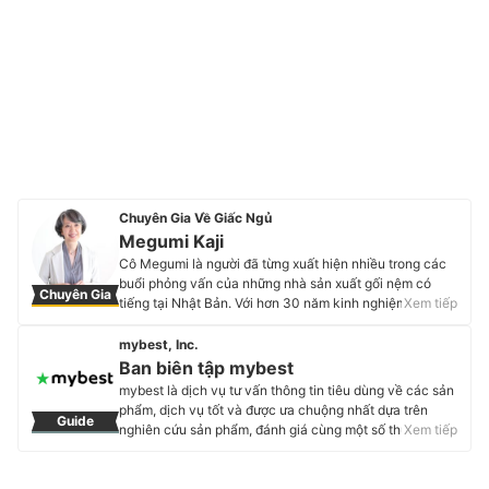
Chuyên Gia Về Giấc Ngủ
Megumi Kaji
Cô Megumi là người đã từng xuất hiện nhiều trong các
buổi phỏng vấn của những nhà sản xuất gối nệm có
Chuyên Gia
tiếng tại Nhật Bản. Với hơn 30 năm kinh nghiệm và
Xem tiếp
dành phần lớn thời gian tại các trung tâm nghiên cứu và
sản xuất gối nệm, cô là một chuyên gia rất lành nghề
mybest, Inc.
trong lĩnh vực giáo dục và nghiên cứu về giấc ngủ.
Ban biên tập mybest
Cùng với những chuyên gia khác, cô đã lập nên một hội
mybest là dịch vụ tư vấn thông tin tiêu dùng về các sản
chuyên nghiên cứu về văn hóa ngủ NPO và đã từng
phẩm, dịch vụ tốt và được ưa chuộng nhất dựa trên
Guide
giảng dạy tại Đại học Kyoto trong quá khứ, hiện tại thì
nghiên cứu sản phẩm, đánh giá cùng một số thực
Xem tiếp
đang giảng dạy tại Đại học Rikkyo và Đại học Mở Nhật
nghiệm và tư vấn từ các chuyên gia. Chúng tôi luôn cố
Bản về những vấn đề liên quan đến giấc ngủ. Official
gắng cung cấp các thông tin mới và chuẩn xác nhất để
site: DORM-Megumi Kaji Official
“GIÚP NGƯỜI DÙNG ĐƯA RA CÁC LỰA CHỌN” trong