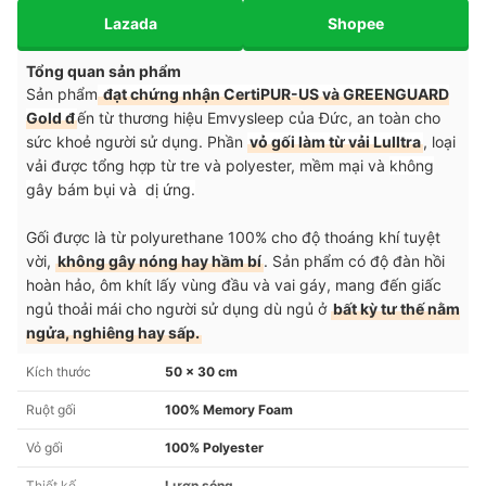
Lazada
Shopee
Tổng quan sản phẩm
Sản phẩm
đạt chứng nhận CertiPUR-US và GREENGUARD
Gold đ
ến từ thương hiệu Emvysleep của Đức, an toàn cho
sức khoẻ người sử dụng. Phần
vỏ gối làm từ vải Lulltra
, loại
vải được tổng hợp từ tre và polyester, mềm mại và
không
gây bám bụi và dị ứng.
Gối được là từ polyurethane 100% cho độ thoáng khí tuyệt
vời,
không gây nóng hay hầm bí
. Sản phẩm có độ đàn hồi
hoàn hảo, ôm khít lấy vùng đầu và vai gáy, mang đến giấc
ngủ thoải mái cho người sử dụng dù ngủ ở
bất kỳ tư thế nằm
ngửa, nghiêng hay sấp.
Kích thước
50 x 30 cm
Ruột gối
100% Memory Foam
Vỏ gối
100% Polyester
Thiết kế
Lượn sóng