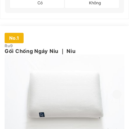
Có
Không
No.1
Ru9
Gối Chống Ngáy Niu
｜
Niu