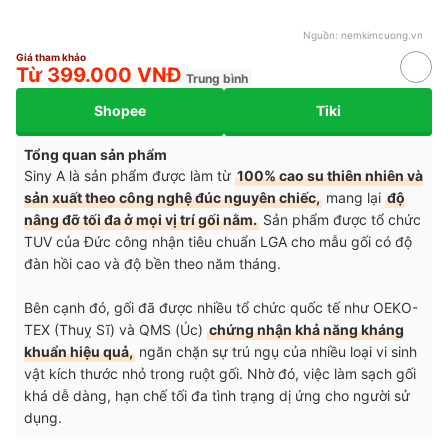
Nguồn:
nemkimcuong.vn
Giá tham khảo
Từ 399.000 VNĐ
Trung bình
Shopee
Tiki
Tổng quan sản phẩm
Siny A là sản phẩm được làm từ
100% cao su thiên nhiên và
sản xuất theo công nghệ đúc nguyên chiếc,
mang lại
độ
nâng đỡ tối đa ở mọi vị trí gối nằm.
Sản phẩm được tổ chức
TUV của Đức công nhận tiêu chuẩn LGA cho mẫu gối có độ
đàn hồi cao và độ bền theo năm tháng.
Bên cạnh đó, gối đã được nhiều tổ chức quốc tế như OEKO-
TEX (Thuỵ Sĩ) và QMS (Úc)
chứng nhận khả năng kháng
khuẩn hiệu quả,
ngăn chặn sự trú ngụ của nhiều loại vi sinh
vật kích thước nhỏ trong ruột gối. Nhờ đó, việc làm sạch gối
khá dễ dàng, hạn chế tối đa tình trạng dị ứng cho người sử
dụng.