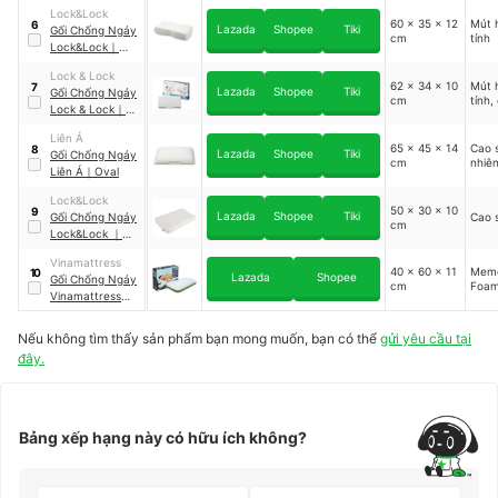
Memory Foam
Lock&Lock
60 x 35 x 12
Mút 
6
Lazada
Shopee
Tiki
Gối Chống Ngáy
cm
tính
Lock&Lock
｜
HLW113
Lock & Lock
62 x 34 x 10
Mút 
7
Lazada
Shopee
Tiki
Gối Chống Ngáy
cm
tính,
Lock & Lock
｜
HLW114
Liên Á
65 x 45 x 14
Cao s
8
Lazada
Shopee
Tiki
Gối Chống Ngáy
cm
nhiê
Liên Á
｜
Oval
Lock&Lock
50 x 30 x 10
9
Lazada
Shopee
Tiki
Gối Chống Ngáy
Cao 
cm
Lock&Lock
｜
HLW111
Vinamattress
40 x 60 x 11
Mem
10
Lazada
Shopee
Gối Chống Ngáy
cm
Foa
Vinamattress
｜
Memory Foam
Mixed
Nếu không tìm thấy sản phẩm bạn mong muốn, bạn có thể
gửi yêu cầu tại
đây.
Bảng xếp hạng này có hữu ích không?