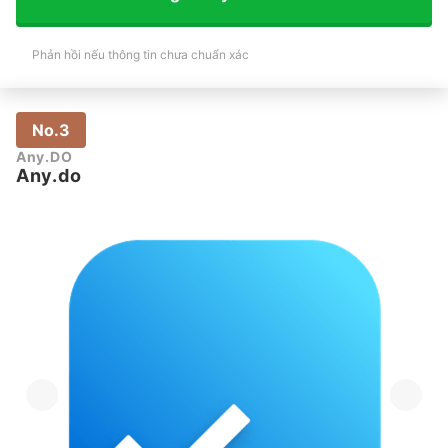
Phản hồi nếu thông tin chưa chuẩn xác
No.3
Any.DO
Any.do