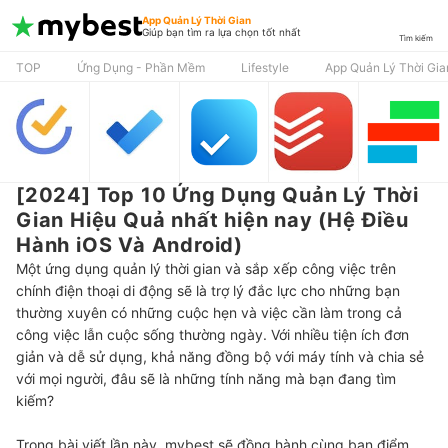
App Quản Lý Thời Gian
Giúp bạn tìm ra lựa chọn tốt nhất
Tìm kiếm
TOP
Ứng Dụng - Phần Mềm
Lifestyle
App Quản Lý Thời Gia
[2024] Top 10 Ứng Dụng Quản Lý Thời
Gian Hiệu Quả nhất hiện nay (Hệ Điều
Hành iOS Và Android)
Một ứng dụng quản lý thời gian và sắp xếp công việc trên
chính điện thoại di động sẽ là trợ lý đắc lực cho những bạn
thường xuyên có những cuộc hẹn và việc cần làm trong cả
công việc lẫn cuộc sống thường ngày. Với nhiều tiện ích đơn
giản và dễ sử dụng, khả năng đồng bộ với máy tính và chia sẻ
với mọi người, đâu sẽ là những tính năng mà bạn đang tìm
kiếm?
Trong bài viết lần này, mybest sẽ đồng hành cùng bạn điểm