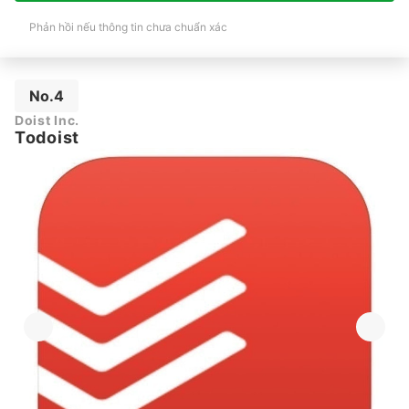
Phản hồi nếu thông tin chưa chuẩn xác
No.4
Doist Inc.
Todoist