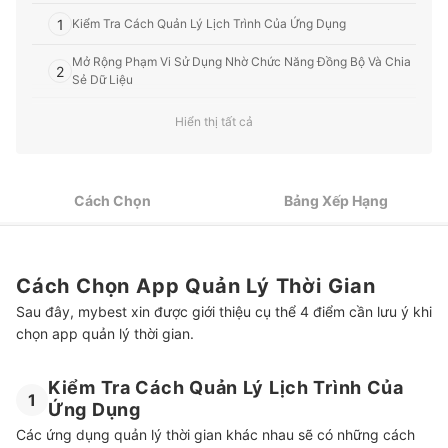
1
Kiểm Tra Cách Quản Lý Lịch Trình Của Ứng Dụng
Mở Rộng Phạm Vi Sử Dụng Nhờ Chức Năng Đồng Bộ Và Chia
2
Sẻ Dữ Liệu
3
Những Tiêu Chí Khác Ảnh Hưởng Đến Độ Tiện Dụng
Hiển thị tất cả
4
Kiểm Tra Sự Phù Hợp Với Phiên Bản Dùng Thử Miễn Phí
Cách Chọn
Bảng Xếp Hạng
Top 10 Ứng Dụng Quản Lý Thời Gian hiệu quả tốt nhất hiện nay được
ưa chuộng (Tư vấn mua)
Tham Khảo Một Vài Ứng Dụng Hữu Ích Khác
Cách Chọn App Quản Lý Thời Gian
Sau đây, mybest xin được giới thiệu cụ thể 4 điểm cần lưu ý khi
chọn app quản lý thời gian.
Kiểm Tra Cách Quản Lý Lịch Trình Của
1
Ứng Dụng
Các ứng dụng quản lý thời gian khác nhau sẽ có những cách