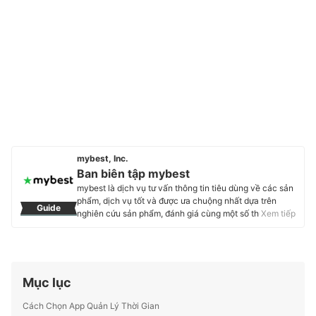
mybest, Inc.
Ban biên tập mybest
mybest là dịch vụ tư vấn thông tin tiêu dùng về các sản
phẩm, dịch vụ tốt và được ưa chuộng nhất dựa trên
Guide
nghiên cứu sản phẩm, đánh giá cùng một số thực
Xem tiếp
nghiệm và tư vấn từ các chuyên gia. Chúng tôi luôn cố
gắng cung cấp các thông tin mới và chuẩn xác nhất để
“GIÚP NGƯỜI DÙNG ĐƯA RA CÁC LỰA CHỌN” trong
hầu hết các lĩnh vực, từ Mỹ phẩm, Hàng tiêu dùng,
Thiết bị gia dụng đến các dịch vụ Tài chính, Chăm sóc
Mục lục
sức khỏe, v.v.
Profile của Ban biên tập mybest
Cách Chọn App Quản Lý Thời Gian