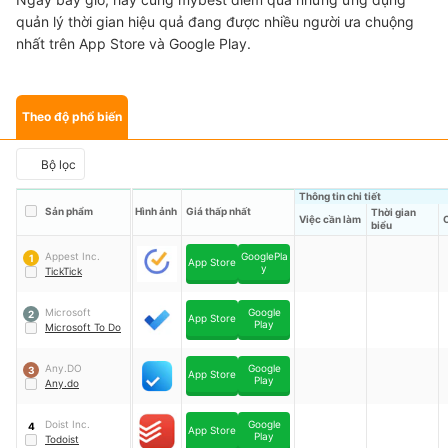
quản lý thời gian hiệu quả đang được nhiều người ưa chuộng
nhất trên App Store và Google Play.
Theo độ phổ biến
Bộ lọc
Thông tin chi tiết
Sản phẩm
Hình ảnh
Giá thấp nhất
Thời gian
Việc cần làm
biểu
Appest Inc.
GooglePla
1
App Store
y
TickTick
Microsoft
Google
2
App Store
Play
Microsoft To Do
Any.DO
Google
3
App Store
Play
Any.do
Doist Inc.
Google
4
App Store
Play
Todoist