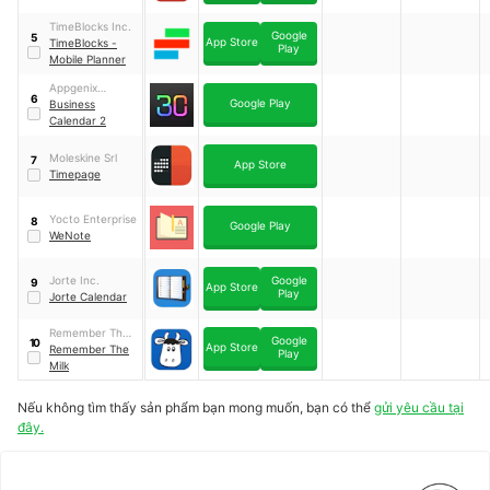
TimeBlocks Inc.
Google
5
App Store
TimeBlocks -
Play
Mobile Planner
Appgenix
6
Google Play
Software
Business
Calendar 2
Moleskine Srl
7
App Store
Timepage
Yocto Enterprise
8
Google Play
WeNote
Jorte Inc.
Google
9
App Store
Play
Jorte Calendar
Remember The
Google
10
App Store
Milk
Remember The
Play
Milk
Nếu không tìm thấy sản phẩm bạn mong muốn, bạn có thể
gửi yêu cầu tại
đây.