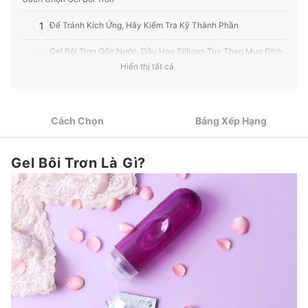
1
Để Tránh Kích Ứng, Hãy Kiểm Tra Kỹ Thành Phần
Gel Bội Trơn Gốc Nước, Dầu Hay Sillicon Tùy Theo Mục Đích
2
Sử Dụng
Hiển thị tất cả
Thay Đổi Mùi Hương Và Cảm Giác Cho Cuộc Yêu Thêm Phần
3
Mới Lạ
Cách Chọn
Bảng Xếp Hạng
4
Sản Phẩm Đóng Gói Tiện Dụng Khi Đi Du Lịch
Top 9 Gel Bôi Trơn tốt nhất được ưa chuộng (Tư vấn mua)
Gel Bôi Trơn Là Gì?
Nâng Cao Chất Lượng Cuộc Yêu Với Bao Cao Su