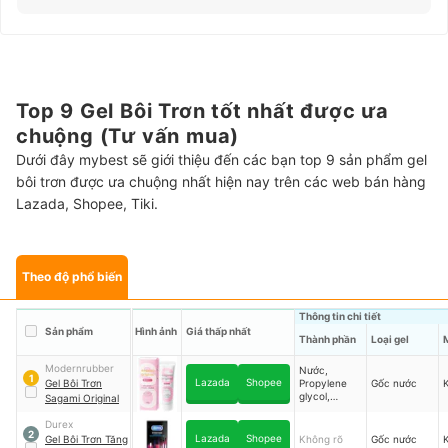
Top 9 Gel Bôi Trơn tốt nhất được ưa
chuộng (Tư vấn mua)
Dưới đây mybest sẽ giới thiệu đến các bạn top 9 sản phẩm gel
bôi trơn được ưa chuộng nhất hiện nay trên các web bán hàng
Lazada, Shopee, Tiki.
Theo độ phổ biến
Thông tin chi tiết
Sản phẩm
Hình ảnh
Giá thấp nhất
Thành phần
Loại gel
Modernrubber
Nước,
1
Lazada
Shopee
Gel Bôi Trơn
Propylene
Gốc nước
glycol,
Sagami Original
Glycerin,
Sodium
Durex
2
polyacrylate,
Lazada
Shopee
Gel Bôi Trơn Tăng
Không rõ
Gốc nước