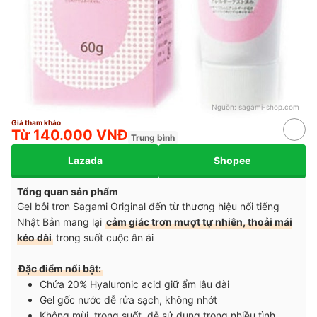
Nguồn:
sagami-shop.com
Giá tham khảo
Từ 140.000 VNĐ
Trung bình
Lazada
Shopee
Tổng quan sản phẩm
Gel bôi trơn Sagami Original đến từ thương hiệu nổi tiếng
Nhật Bản mang lại
cảm giác trơn mượt tự nhiên, thoải mái
kéo dài
trong suốt cuộc ân ái
Đặc điểm nổi bật:
Chứa 20% Hyaluronic acid giữ ẩm lâu dài
Gel gốc nước dễ rửa sạch, không nhớt
Không mùi, trong suốt, dễ sử dụng trong nhiều tình