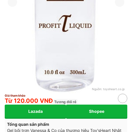
Nguồn:
toysheart.co.jp
Giá tham khảo
Từ 120.000 VNĐ
Tương đối rẻ
Lazada
Shopee
Tổng quan sản phẩm
Gel bôi trơn Vanessa & Co của thương hiệu Toy'sHeart Nhật