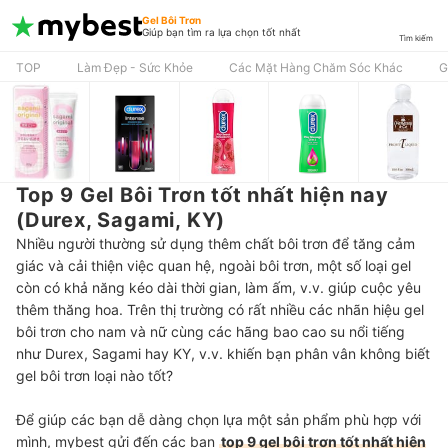
Gel Bôi Trơn
Giúp bạn tìm ra lựa chọn tốt nhất
Tìm kiếm
TOP
Làm Đẹp - Sức Khỏe
Các Mặt Hàng Chăm Sóc Khác
G
Top 9 Gel Bôi Trơn tốt nhất hiện nay
(Durex, Sagami, KY)
Nhiều người thường sử dụng thêm chất bôi trơn để tăng cảm
giác và cải thiện việc quan hệ, ngoài bôi trơn, một số loại gel
còn có khả năng kéo dài thời gian, làm ấm, v.v. giúp cuộc yêu
thêm thăng hoa. Trên thị trường có rất nhiều các nhãn hiệu gel
bôi trơn cho nam và nữ cùng các hãng bao cao su nổi tiếng
như Durex, Sagami hay KY, v.v. khiến bạn phân vân không biết
gel bôi trơn loại nào tốt?
Để giúp các bạn dễ dàng chọn lựa một sản phẩm phù hợp với
mình, mybest gửi đến các bạn
top 9 gel bôi trơn tốt nhất hiện