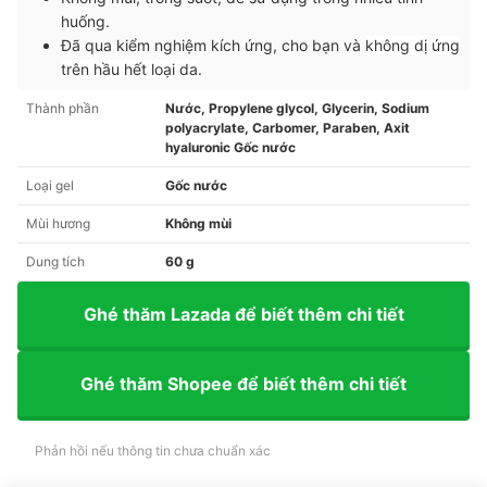
huống.
Đã qua kiểm nghiệm kích ứng, cho bạn và
không dị ứng
trên hầu hết loại da
.
Thành phần
Nước, Propylene glycol, Glycerin, Sodium
polyacrylate, Carbomer, Paraben, Axit
hyaluronic Gốc nước
Loại gel
Gốc nước
Mùi hương
Không mùi
Dung tích
60 g
Ghé thăm Lazada để biết thêm chi tiết
Ghé thăm Shopee để biết thêm chi tiết
Phản hồi nếu thông tin chưa chuẩn xác