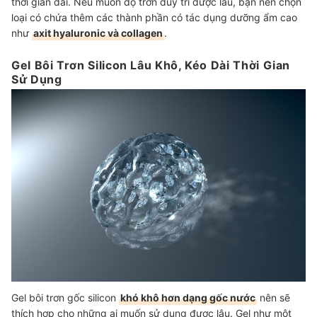
thời gian dài. Nếu muốn độ trơn duy trì được lâu, bạn nên chọn
loại có chứa thêm các thành phần có tác dụng dưỡng ẩm cao
như
axit hyaluronic và collagen
.
Gel Bôi Trơn Silicon Lâu Khô, Kéo Dài Thời Gian
Sử Dụng
Gel bôi trơn gốc silicon
khó khô hơn dạng gốc nước
nên sẽ
thích hợp cho những ai muốn sử dụng được lâu. Gel như một