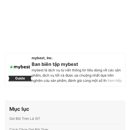
mybest, Inc.
Ban biên tập mybest
mybest là dịch vụ tư vấn thông tin tiêu dùng về các sản
phẩm, dịch vụ tốt và được ưa chuộng nhất dựa trên
Guide
nghiên cứu sản phẩm, đánh giá cùng một số thực
Xem tiếp
nghiệm và tư vấn từ các chuyên gia. Chúng tôi luôn cố
gắng cung cấp các thông tin mới và chuẩn xác nhất để
“GIÚP NGƯỜI DÙNG ĐƯA RA CÁC LỰA CHỌN” trong
hầu hết các lĩnh vực, từ Mỹ phẩm, Hàng tiêu dùng,
Thiết bị gia dụng đến các dịch vụ Tài chính, Chăm sóc
Mục lục
sức khỏe, v.v.
Profile của Ban biên tập mybest
Gel Bôi Trơn Là Gì?
Cách Chọn Gel Bôi Trơn