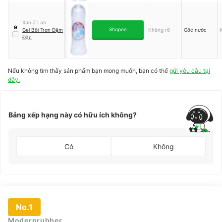
Lactic Acid
Xun Z Lan
9
Shopee
Gel Bôi Trơn Đậm
Không rõ
Gốc nước
Đặc
Nếu không tìm thấy sản phẩm bạn mong muốn, bạn có thể
gửi yêu cầu tại
đây.
Bảng xếp hạng này có hữu ích không?
Có
Không
No.1
Modernrubber