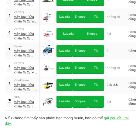
đồng
Khiển Từ Xa
Syma
｜
S109G
VECTO
BEAST
Cánh
5
Lazada
Shopee
Tiki
Máy Bay Điều
Không rõ
đồng
Khiển Từ Xa Wolf
Force
｜
VTF8
VECTO
Cánh
6
Lazada
Shopee
Máy Bay Điều
3,5
đồng
Khiển Từ Xa
Justice Defender
Syma
｜
YD-218
7
Lazada
Shopee
Tiki
Máy Bay Điều
3
Cánh
Khiển Từ Xa
Syma
｜
S5-N
VECTO
Cánh
8
Lazada
Shopee
Tiki
Máy Bay Điều
Không rõ
đồng
Khiển Từ Xa X-
Force
｜
VTYD615
Vinetteam
Cánh
9
Lazada
Shopee
Tiki
Máy Bay Điều
2.5/ 3.5
đồng
Khiển Từ Xa
｜
QS5010
OEM
Cánh
10
Lazada
Shopee
Tiki
Máy Bay Điều
3,5
đồng
Khiển Từ Xa
｜
LS222
Nếu không tìm thấy sản phẩm bạn mong muốn, bạn có thể
gửi yêu cầu tại
đây.