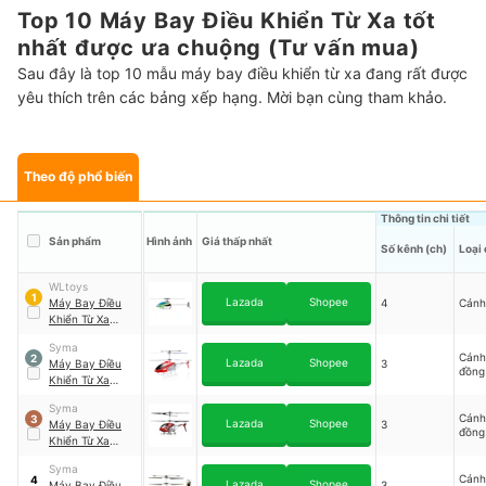
Top 10 Máy Bay Điều Khiển Từ Xa tốt
nhất được ưa chuộng (Tư vấn mua)
Sau đây là top 10 mẫu máy bay điều khiển từ xa đang rất được
yêu thích trên các bảng xếp hạng. Mời bạn cùng tham khảo.
Theo độ phổ biến
Thông tin chi tiết
Sản phẩm
Hình ảnh
Giá thấp nhất
Số kênh (ch)
Loại
WLtoys
1
Lazada
Shopee
Máy Bay Điều
4
Cánh
Khiển Từ Xa
WLtoys
｜
V911S
Syma
Cánh
2
Lazada
Shopee
Máy Bay Điều
3
đồng
Khiển Từ Xa
Syma RAPTOR
｜
Syma
S39
Cánh
3
Lazada
Shopee
Máy Bay Điều
3
đồng
Khiển Từ Xa
Syma
｜
S107H
Syma
Cánh
4
Lazada
Shopee
Máy Bay Điều
3