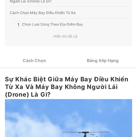
Người Lái (Drone) Là Gì?
Cách Chọn Máy Bay Điều Khiển Từ Xa
1
Chọn Loại Sóng Theo Địa Điểm Bay
Hiển thị tất cả
2
Chú Ý Đến Số Lượng Kênh Điều Khiển
Chọn Loại Cánh Quạt Dựa Trên Sự Chuyển Động Và Khả
3
Năng Vận Hành
Cách Chọn
Bảng Xếp Hạng
4
Kiểm Tra Các Bộ Phận Thay Thế
Sự Khác Biệt Giữa Máy Bay Điều Khiển
Top 10 Máy Bay Điều Khiển Từ Xa tốt nhất được ưa chuộng (Tư vấn
mua)
Từ Xa Và Máy Bay Không Người Lái
(Drone) Là Gì?
Mẹo Luyện Tập Điều Khiển Máy Bay Hiệu Quả Hơn
Một Số Mô Hình Máy Bay Khác