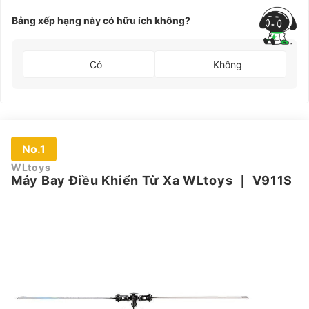
Bảng xếp hạng này có hữu ích không?
Có
Không
No.1
WLtoys
Máy Bay Điều Khiển Từ Xa WLtoys
｜
V911S