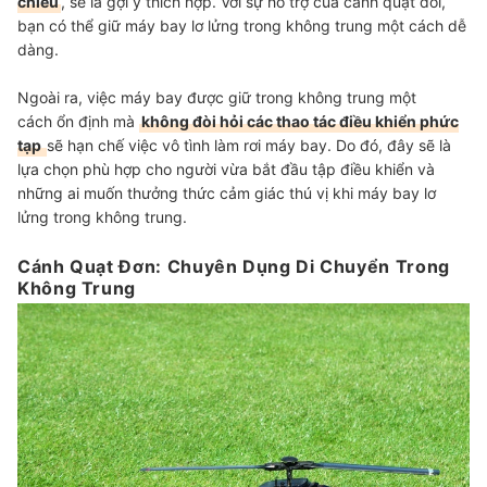
chiều
, sẽ là gợi ý thích hợp. Với sự hỗ trợ của cánh quạt đôi,
bạn có thể giữ máy bay lơ lửng trong không trung một cách dễ
dàng.
Ngoài ra, việc máy bay được giữ trong không trung một
cách ổn định mà
không đòi hỏi các thao tác điều khiển phức
tạp
sẽ hạn chế việc vô tình làm rơi máy bay. Do đó, đây sẽ là
lựa chọn phù hợp cho người vừa bắt đầu tập điều khiển và
những ai muốn thưởng thức cảm giác thú vị khi máy bay lơ
lửng trong không trung.
Cánh Quạt Đơn: Chuyên Dụng Di Chuyển Trong
Không Trung