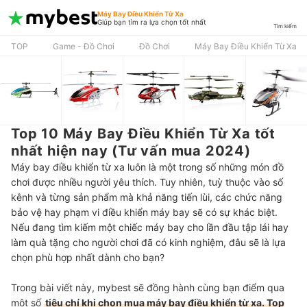
Máy Bay Điều Khiển Từ Xa
Giúp bạn tìm ra lựa chọn tốt nhất
Tìm kiếm
TOP
Game - Đồ Chơi
Đồ Chơi
Máy Bay Điều Khiển Từ Xa
Top 10 Máy Bay Điều Khiển Từ Xa tốt
nhất hiện nay (Tư vấn mua 2024)
Máy bay điều khiển từ xa luôn là một trong số những món đồ
chơi được nhiều người yêu thích. Tuy nhiên, tuỳ thuộc vào số
kênh và từng sản phẩm mà khả năng tiến lùi, các chức năng
bảo vệ hay phạm vi điều khiển máy bay sẽ có sự khác biệt.
Nếu đang tìm kiếm một chiếc máy bay cho lần đầu tập lái hay
làm quà tặng cho người chơi đã có kinh nghiệm, đâu sẽ là lựa
chọn phù hợp nhất dành cho bạn?
Trong bài viết này, mybest sẽ đồng hành cùng bạn điểm qua
một số
tiêu chí khi chọn mua máy bay điều khiển từ xa. Top