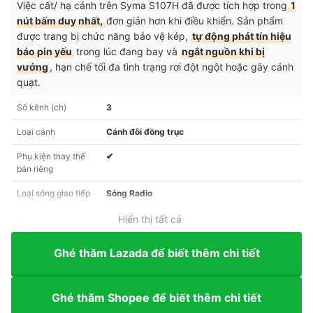
Việc cất/ hạ cánh trên Syma S107H đã được tích hợp trong
1
nút bấm duy nhất,
đơn giản hơn khi điều khiển. Sản phẩm
được trang bị chức năng bảo vệ kép,
tự động phát tín hiệu
báo pin yếu
trong lúc đang bay và
ngắt nguồn khi bị
vướng
, hạn chế tối đa tình trạng rơi đột ngột hoặc gãy cánh
quạt.
Số kênh (ch)
3
Loại cánh
Cánh đôi đồng trục
Phụ kiện thay thế
✔︎
bán riêng
Loại sóng giao tiếp
Sóng Radio
Hiển thị tất cả
Ghé thăm Lazada để biết thêm chi tiết
Ghé thăm Shopee để biết thêm chi tiết