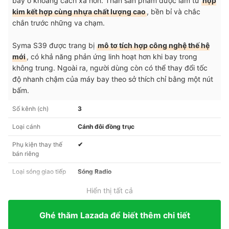
bay ở khoảng cách xa hơn. Thân sản phẩm được làm từ
hợp
kim kết hợp cùng nhựa chất lượng cao
, bền bỉ và chắc
chắn trước những va chạm.
Syma S39 được trang bị
mô tơ tích hợp công nghệ thế hệ
mới
, có khả năng phản ứng linh hoạt hơn khi bay trong
không trung. Ngoài ra, người dùng còn có thể thay đổi tốc
độ nhanh chậm của máy bay theo sở thích chỉ bằng một nút
bấm.
Số kênh (ch)
3
Loại cánh
Cánh đôi đồng trục
Phụ kiện thay thế
✔︎
bán riêng
Loại sóng giao tiếp
Sóng Radio
Hiển thị tất cả
Ghé thăm Lazada để biết thêm chi tiết