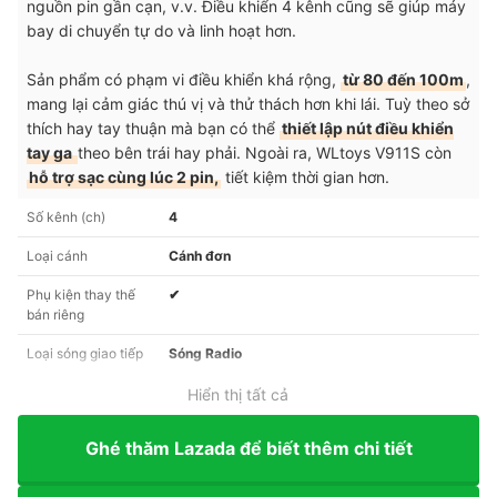
nguồn pin gần cạn, v.v. Điều khiển 4 kênh cũng sẽ giúp máy
bay di chuyển tự do và linh hoạt hơn.
Sản phẩm có phạm vi điều khiển khá rộng,
từ 80 đến 100m
,
mang lại cảm giác thú vị và thử thách hơn khi lái. Tuỳ theo sở
thích hay tay thuận mà bạn có thể
thiết lập nút điều khiển
tay ga
theo bên trái hay phải. Ngoài ra, WLtoys V911S còn
hỗ trợ sạc cùng lúc 2 pin,
tiết kiệm thời gian hơn.
Số kênh (ch)
4
Loại cánh
Cánh đơn
Phụ kiện thay thế
✔︎
bán riêng
Loại sóng giao tiếp
Sóng Radio
Hiển thị tất cả
Ghé thăm Lazada để biết thêm chi tiết