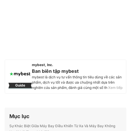
mybest, Inc.
Ban biên tập mybest
mybest là dịch vụ tư vấn thông tin tiêu dùng về các sản
phẩm, dịch vụ tốt và được ưa chuộng nhất dựa trên
Guide
nghiên cứu sản phẩm, đánh giá cùng một số thực
Xem tiếp
nghiệm và tư vấn từ các chuyên gia. Chúng tôi luôn cố
gắng cung cấp các thông tin mới và chuẩn xác nhất để
“GIÚP NGƯỜI DÙNG ĐƯA RA CÁC LỰA CHỌN” trong
hầu hết các lĩnh vực, từ Mỹ phẩm, Hàng tiêu dùng,
Thiết bị gia dụng đến các dịch vụ Tài chính, Chăm sóc
Mục lục
sức khỏe, v.v.
Profile của Ban biên tập mybest
Sự Khác Biệt Giữa Máy Bay Điều Khiển Từ Xa Và Máy Bay Không