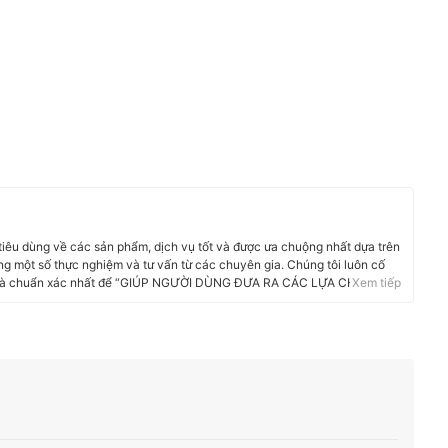
 tiêu dùng về các sản phẩm, dịch vụ tốt và được ưa chuộng nhất dựa trên
g một số thực nghiệm và tư vấn từ các chuyên gia. Chúng tôi luôn cố
i và chuẩn xác nhất để “GIÚP NGƯỜI DÙNG ĐƯA RA CÁC LỰA CHỌN”
Xem tiếp
phẩm, Hàng tiêu dùng, Thiết bị gia dụng đến các dịch vụ Tài chính, Chăm