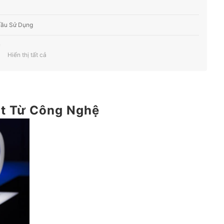
Cầu Sử Dụng
g
Hiển thị tất cả
g (Tư vấn mua)
t Từ Công Nghệ