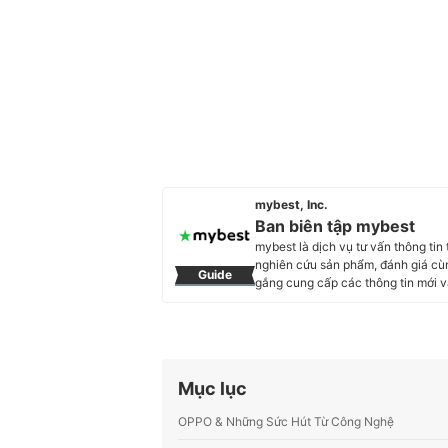
mybest, Inc.
Ban biên tập mybest
mybest là dịch vụ tư vấn thông tin
nghiên cứu sản phẩm, đánh giá cùn
Guide
gắng cung cấp các thông tin mớ
trong hầu hết các lĩnh vực, từ Mỹ 
sóc sức khỏe, v.v.
Profile của Ban biên tập mybest
Mục lục
OPPO & Những Sức Hút Từ Công Nghệ