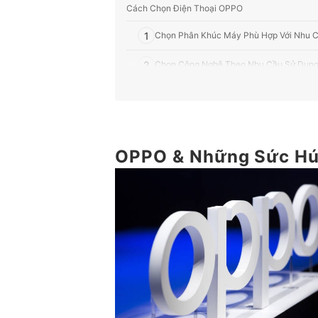
Cách Chọn Điện Thoại OPPO
1
Chọn Phân Khúc Máy Phù Hợp Với Nhu 
2
Chọn Công Nghệ Theo Nhu Cầu Sử Dụn
3
Một Số Tính Năng Tiện Lợi Khác
Top 10 Điện Thoại OPPO tốt nhất được ưa chuộn
Tham Khảo Các Phụ Kiện Điện Thoại Hữu Dụng
OPPO & Những Sức Hú