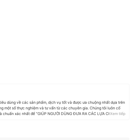
 tiêu dùng về các sản phẩm, dịch vụ tốt và được ưa chuộng nhất dựa trên
g một số thực nghiệm và tư vấn từ các chuyên gia. Chúng tôi luôn cố
i và chuẩn xác nhất để “GIÚP NGƯỜI DÙNG ĐƯA RA CÁC LỰA CHỌN”
Xem tiếp
phẩm, Hàng tiêu dùng, Thiết bị gia dụng đến các dịch vụ Tài chính, Chăm