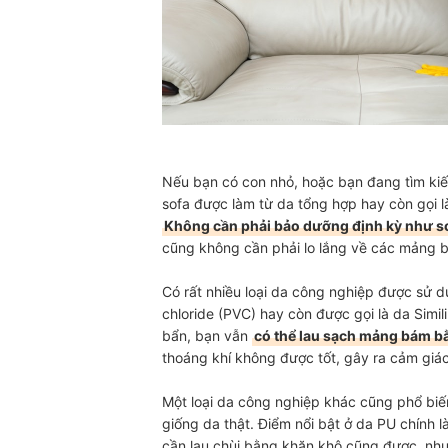
Nếu bạn có con nhỏ, hoặc bạn đang tìm kiếm
sofa được làm từ da tổng hợp hay còn gọi 
Không cần phải bảo dưỡng định kỳ như so
cũng không cần phải lo lắng về các mảng b
Có rất nhiều loại da công nghiệp được sử d
chloride (PVC) hay còn được gọi là da Simil
bẩn, bạn vẫn
có thể lau sạch mảng bám b
thoáng khí không được tốt, gây ra cảm giá
Một loại da công nghiệp khác cũng phổ biế
giống da thật. Điểm nổi bật ở da PU chính l
cần lau chùi bằng khăn khô cũng được, nh