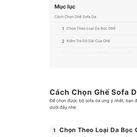
Mục lục
Cách Chọn Ghế Sofa Da
1
Chọn Theo Loại Da Bọc Ghế
2
Kiểm Tra Độ Dài Của Ghế
3
Tính Linh Hoạt và Dễ Dàng Di Chuyển
Top 10 Ghế Sofa Da đẹp nhất được ưa chuộng (
Tham Khảo Một Số Loại Ghế Sofa Khác
Cách Chọn Ghế Sofa D
Để chọn được bộ sofa da ưng ý nhất, bạn
dưới đây nhé.
Chọn Theo Loại Da Bọc 
1