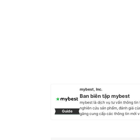
mybest, Inc.
Ban biên tập mybest
mybest là dịch vụ tư vấn thông tin
nghiên cứu sản phẩm, đánh giá cùn
Guide
gắng cung cấp các thông tin mớ
trong hầu hết các lĩnh vực, từ Mỹ 
sóc sức khỏe, v.v.
Profile của Ban biên tập mybest