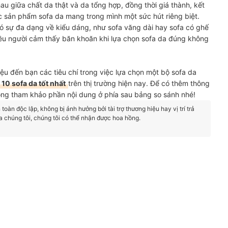
hau giữa chất da thật và da tổng hợp, đồng thời giá thành, kết
c sản phẩm sofa da mang trong mình một sức hút riêng biệt.
có sự đa dạng về kiểu dáng, như sofa văng dài hay sofa có ghế
ều người cảm thấy băn khoăn khi lựa chọn sofa da đúng không
hiệu đến bạn các tiêu chí trong việc lựa chọn một bộ sofa da
 10 sofa da tốt nhất
trên thị trường hiện nay. Để có thêm thông
lòng tham khảo phần nội dung ở phía sau bảng so sánh nhé!
oàn độc lập, không bị ảnh hưởng bởi tài trợ thương hiệu hay vị trí trả
a chúng tôi, chúng tôi có thể nhận được hoa hồng.