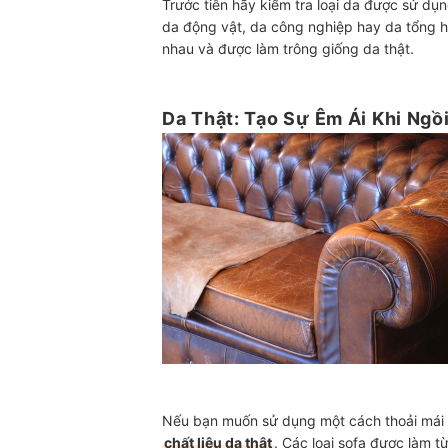
Trước tiên hãy kiểm tra loại da được sử dụn
da động vật, da công nghiệp hay da tổng h
nhau và được làm trông giống da thật.
Da Thật: Tạo Sự Êm Ái Khi Ngồ
Nếu bạn muốn sử dụng một cách thoải mái tr
chất liệu da thật
. Các loại sofa được làm t