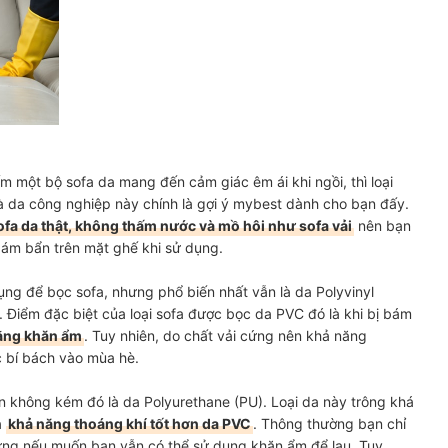
 một bộ sofa da mang đến cảm giác êm ái khi ngồi, thì loại
là da công nghiệp này chính là gợi ý mybest dành cho bạn đấy.
fa da thật, không thấm nước và mồ hôi như sofa vải
nên bạn
ám bẩn trên mặt ghế khi sử dụng.
ụng để bọc sofa, nhưng phổ biến nhất vẫn là da Polyvinyl
i. Điểm đặc biệt của loại sofa được bọc da PVC đó là khi bị bám
ằng khăn ẩm
. Tuy nhiên, do chất vải cứng nên khả năng
c bí bách vào mùa hè.
n không kém đó là da Polyurethane (PU). Loại da này trông khá
à
khả năng thoáng khí tốt hơn da PVC
. Thông thường bạn chỉ
ưng nếu muốn bạn vẫn có thể sử dụng khăn ẩm để lau. Tuy