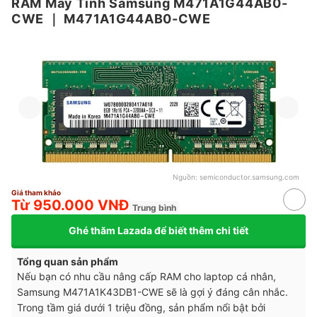
RAM Máy Tính Samsung M471A1G44AB0-
CWE
｜
M471A1G44AB0-CWE
Nguồn:
semiconductor.samsung.com
Giá tham khảo
Từ 950.000 VNĐ
Trung bình
Ghé thăm Lazada để biết thêm chi tiết
Tổng quan sản phẩm
Nếu bạn có nhu cầu nâng cấp RAM cho laptop cá nhân,
Samsung M471A1K43DB1-CWE sẽ là gợi ý đáng cân nhắc.
Trong tầm giá dưới 1 triệu đồng, sản phẩm nổi bật bởi