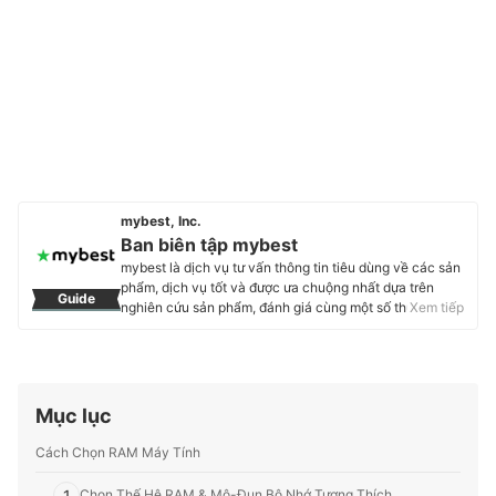
mybest, Inc.
Ban biên tập mybest
mybest là dịch vụ tư vấn thông tin tiêu dùng về các sản
phẩm, dịch vụ tốt và được ưa chuộng nhất dựa trên
Guide
nghiên cứu sản phẩm, đánh giá cùng một số thực
Xem tiếp
nghiệm và tư vấn từ các chuyên gia. Chúng tôi luôn cố
gắng cung cấp các thông tin mới và chuẩn xác nhất để
“GIÚP NGƯỜI DÙNG ĐƯA RA CÁC LỰA CHỌN” trong
hầu hết các lĩnh vực, từ Mỹ phẩm, Hàng tiêu dùng,
Thiết bị gia dụng đến các dịch vụ Tài chính, Chăm sóc
Mục lục
sức khỏe, v.v.
Profile của Ban biên tập mybest
Cách Chọn RAM Máy Tính
1
Chọn Thế Hệ RAM & Mô-Đun Bộ Nhớ Tương Thích