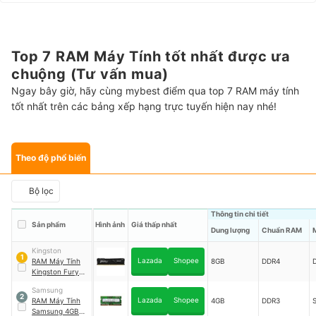
Top 7 RAM Máy Tính tốt nhất được ưa
chuộng (Tư vấn mua)
Ngay bây giờ, hãy cùng mybest điểm qua top 7 RAM máy tính
tốt nhất trên các bảng xếp hạng trực tuyến hiện nay nhé!
Theo độ phổ biến
Bộ lọc
Thông tin chi tiết
Sản phẩm
Hình ảnh
Giá thấp nhất
Dung lượng
Chuẩn RAM
Kingston
1
Lazada
Shopee
RAM Máy Tính
8GB
DDR4
Kingston Fury
Beast
｜
Samsung
KF426C16BB/8
2
Lazada
Shopee
RAM Máy Tính
4GB
DDR3
Samsung 4GB