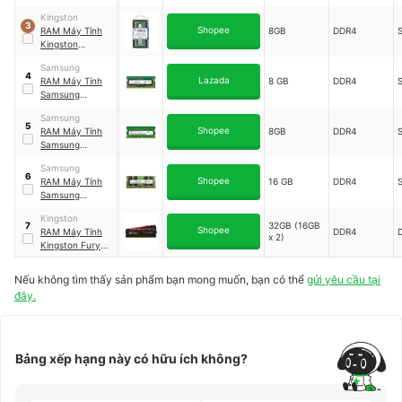
DDR3L bus 1600
Kingston
｜
3
Shopee
RAM Máy Tính
8GB
DDR4
M471B5173DB0-
Kingston
YK0
KVR26S19S8/8
｜
Samsung
KVR26S19S8/8
4
Lazada
RAM Máy Tính
8 GB
DDR4
Samsung
M471A1G44AB0-
Samsung
CWE
｜
5
Shopee
RAM Máy Tính
8GB
DDR4
M471A1G44AB0-
Samsung
CWE
SODIMM
Samsung
M471A1K43BB1-
6
Shopee
RAM Máy Tính
16 GB
DDR4
CRC
｜
Samsung
M471A1K43BB1-
M471A2K43CB1-
CRC
Kingston
CTD
｜
32GB (16GB
7
Shopee
RAM Máy Tính
DDR4
M471A2K43CB1-
x 2)
Kingston Fury
CTD
Beast RGB
｜
KF432C16BB1AK
Nếu không tìm thấy sản phẩm bạn mong muốn, bạn có thể
gửi yêu cầu tại
2/32
đây.
Bảng xếp hạng này có hữu ích không?