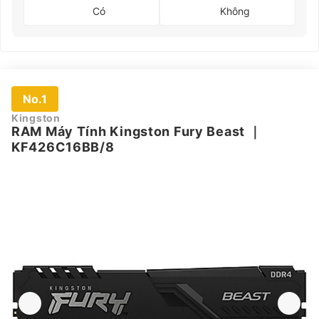
Có
Không
No.1
Kingston
RAM Máy Tính Kingston Fury Beast
｜
KF426C16BB/8