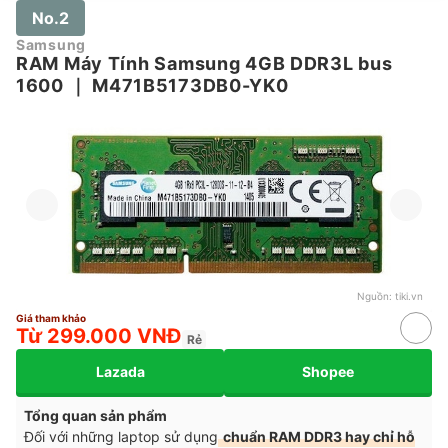
No.2
Samsung
RAM Máy Tính Samsung 4GB DDR3L bus
1600
｜
M471B5173DB0-YK0
Nguồn:
tiki.vn
Giá tham khảo
Từ 299.000 VNĐ
Rẻ
Lazada
Shopee
Tổng quan sản phẩm
Đối với những laptop sử dụng
chuẩn RAM DDR3 hay chỉ hỗ