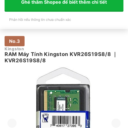
Ghé thăm Shopee để biết thêm chi tiết
Phản hồi nếu thông tin chưa chuẩn xác
No.3
Kingston
RAM Máy Tính Kingston KVR26S19S8/8
｜
KVR26S19S8/8