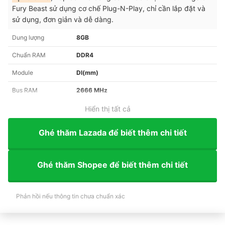
Fury Beast sử dụng cơ chế Plug-N-Play, chỉ cần lắp đặt và
sử dụng, đơn giản và dễ dàng.
Dung lượng
8GB
Chuẩn RAM
DDR4
Module
DI(mm)
Bus RAM
2666 MHz
Hiển thị tất cả
Ghé thăm Lazada để biết thêm chi tiết
Ghé thăm Shopee để biết thêm chi tiết
Phản hồi nếu thông tin chưa chuẩn xác