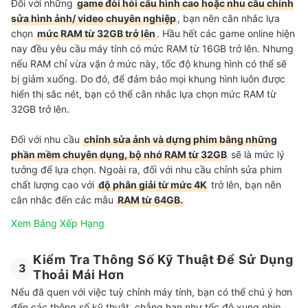
Đối với những
game đòi hỏi cấu hình cao hoặc nhu cầu chỉnh
sửa hình ảnh/ video chuyên nghiệp
, bạn nên cân nhắc lựa
chọn
mức RAM từ 32GB trở lên
. Hầu hết các game online hiện
nay đều yêu cầu máy tính có mức RAM từ 16GB trở lên. Nhưng
nếu RAM chỉ vừa vặn ở mức này, tốc độ khung hình có thể sẽ
bị giảm xuống. Do đó, để đảm bảo mọi khung hình luôn được
hiển thị sắc nét, bạn có thể cân nhắc lựa chọn mức RAM từ
32GB trở lên.
Đối với nhu cầu
chỉnh sửa ảnh và dựng phim bằng những
phần mềm chuyên dụng, bộ nhớ RAM từ 32GB
sẽ là mức lý
tưởng để lựa chọn. Ngoài ra, đối với nhu cầu chỉnh sửa phim
chất lượng cao với
độ phân giải từ mức 4K
trở lên, bạn nên
cân nhắc đến các mẫu
RAM từ 64GB.
Xem Bảng Xếp Hạng
Kiểm Tra Thông Số Kỹ Thuật Để Sử Dụng
3
Thoải Mái Hơn
Nếu đã quen với việc tuỳ chỉnh máy tính, bạn có thể chú ý hơn
đến các thông số kỹ thuật, chẳng hạn như tốc độ xung nhịp