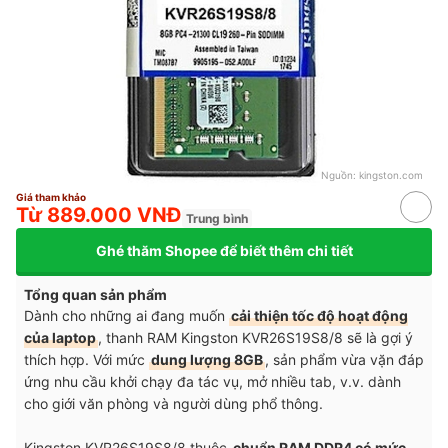
Nguồn:
kingston.com
Giá tham khảo
Từ 889.000 VNĐ
Trung bình
Ghé thăm Shopee để biết thêm chi tiết
Tổng quan sản phẩm
Dành cho những ai đang muốn
cải thiện tốc độ hoạt động
của laptop
, thanh RAM Kingston KVR26S19S8/8 sẽ là gợi ý
thích hợp. Với mức
dung lượng 8GB
, sản phẩm vừa vặn đáp
ứng nhu cầu khởi chạy đa tác vụ, mở nhiều tab, v.v. dành
cho giới văn phòng và người dùng phổ thông.
Kingston KVR26S19S8/8 thuộc
chuẩn RAM DDR4 có mức