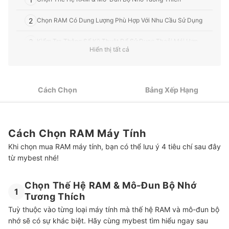
2
Chọn RAM Có Dung Lượng Phù Hợp Với Nhu Cầu Sử Dụng
3
Kiểm Tra Thông Số Kỹ Thuật Để Sử Dụng Thoải Mái Hơn
Hiển thị tất cả
Chọn RAM Được Bảo Hành, Dễ Thay Thế Ngay Khi Gặp Vấn
4
Đề
Cách Chọn
Bảng Xếp Hạng
Top 7 RAM Máy Tính tốt nhất được ưa chuộng (Tư vấn mua)
Tip Tối Đa Hoá Tốc Độ Với Máy Tính Hỗ Trợ Đa Khe RAM
Tham Khảo Một Số Linh Kiện Máy Tính Khác
Cách Chọn RAM Máy Tính
Khi chọn mua RAM máy tính, bạn có thể lưu ý 4 tiêu chí sau đây
từ mybest nhé!
Chọn Thế Hệ RAM & Mô-Đun Bộ Nhớ
1
Tương Thích
Tuỳ thuộc vào từng loại máy tính mà thế hệ RAM và mô-đun bộ
nhớ sẽ có sự khác biệt. Hãy cùng mybest tìm hiểu ngay sau