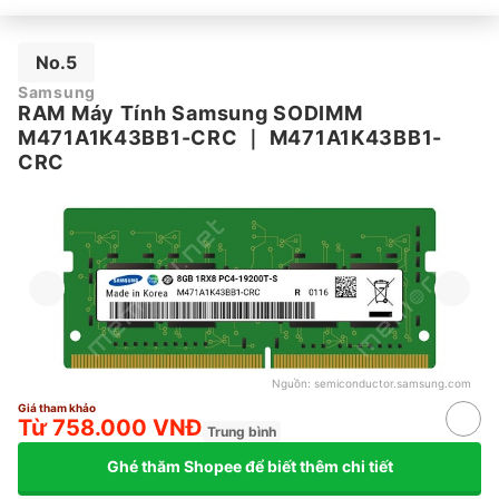
No.5
Samsung
RAM Máy Tính Samsung SODIMM
M471A1K43BB1-CRC
｜
M471A1K43BB1-
CRC
Nguồn:
semiconductor.samsung.com
Giá tham khảo
Từ 758.000 VNĐ
Trung bình
Ghé thăm Shopee để biết thêm chi tiết