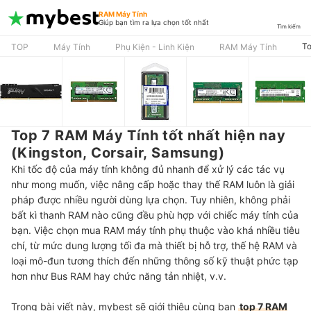
RAM Máy Tính
Giúp bạn tìm ra lựa chọn tốt nhất
Tìm kiếm
To
TOP
Máy Tính
Phụ Kiện - Linh Kiện
RAM Máy Tính
Top 7 RAM Máy Tính tốt nhất hiện nay
(Kingston, Corsair, Samsung)
Khi tốc độ của máy tính không đủ nhanh để xử lý các tác vụ
như mong muốn, việc nâng cấp hoặc thay thế RAM luôn là giải
pháp được nhiều người dùng lựa chọn. Tuy nhiên, không phải
bất kì thanh RAM nào cũng đều phù hợp với chiếc máy tính của
bạn. Việc chọn mua RAM máy tính phụ thuộc vào khá nhiều tiêu
chí, từ mức dung lượng tối đa mà thiết bị hỗ trợ, thế hệ RAM và
loại mô-đun tương thích đến những thông số kỹ thuật phức tạp
hơn như Bus RAM hay chức năng tản nhiệt, v.v.
Trong bài viết này, mybest sẽ giới thiệu cùng bạn
top 7 RAM