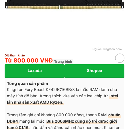
Nguồn:
kingston.com
Giá tham khảo
Từ 800.000 VNĐ
Trung bình
Lazada
Shopee
Tổng quan sản phẩm
Kingston Fury Beast KF426C16BB/8 là mẫu RAM dành cho
máy tính để bàn, tương thích vừa vặn các loại chip từ
Intel
lẫn nhà sản xuất AMD Ryzen.
Trong tầm giá chỉ khoảng 800.000 đồng, thanh RAM
chuẩn
DDR4
mang lại mức
Bus 2666MHz cùng độ trễ được giới
hạn ở CL16
, hấp dẫn và đáng cân nhắc chọn mua. Kingston