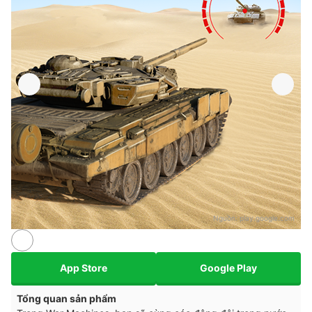
Nguồn:
play.google.com
App Store
Google Play
Tổng quan sản phẩm