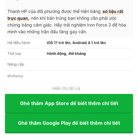
Thanh HP của đối phương được thể hiện bằng
số liệu rất
trực quan,
nên khi bắn trúng bạn không cần phải ước
chừng bằng cảm giác. Hãy trải nghiệm Iron Force 2 để hòa
mình vào những trận đấu tăng gay cấn.
Hệ điều hành
iOS 11 trở lên, Android 4.1 trở lên
Thể loại
Hành động, đối kháng
Nâng cấp
Multiplay
Hiển thị tất cả
Ghé thăm App Store để biết thêm chi tiết
Ghé thăm Google Play để biết thêm chi tiết