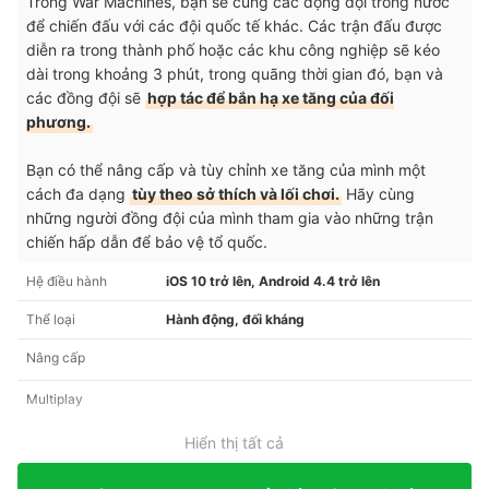
Trong War Machines, bạn sẽ cùng các động đội trong nước
để chiến đấu với các đội quốc tế khác. Các trận đấu được
diễn ra trong thành phố hoặc các khu công nghiệp sẽ kéo
dài trong khoảng 3 phút, trong quãng thời gian đó, bạn và
các đồng đội sẽ
hợp tác để bắn hạ xe tăng của đối
phương.
Bạn có thể nâng cấp và tùy chỉnh xe tăng của mình một
cách đa dạng
tùy theo sở thích và lối chơi.
Hãy cùng
những người đồng đội của mình tham gia vào những trận
chiến hấp dẫn để bảo vệ tổ quốc.
Hệ điều hành
iOS 10 trở lên, Android 4.4 trở lên
Thể loại
Hành động, đối kháng
Nâng cấp
Multiplay
Hiển thị tất cả