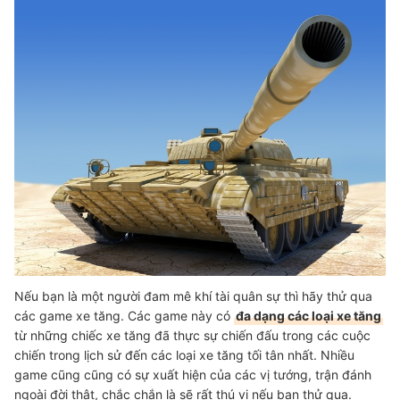
Nếu bạn là một người đam mê khí tài quân sự thì hãy thử qua
các game xe tăng. Các game này có
đa dạng các loại xe tăng
từ những chiếc xe tăng đã thực sự chiến đấu trong các cuộc
chiến trong lịch sử đến các loại xe tăng tối tân nhất. Nhiều
game cũng cũng có sự xuất hiện của các vị tướng, trận đánh
ngoài đời thật, chắc chắn là sẽ rất thú vị nếu bạn thử qua.