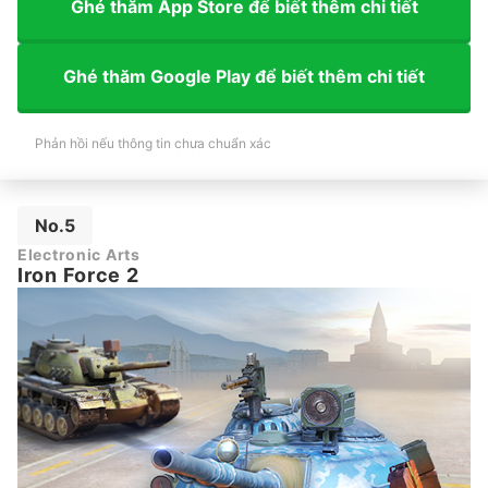
Ghé thăm App Store để biết thêm chi tiết
Ghé thăm Google Play để biết thêm chi tiết
Phản hồi nếu thông tin chưa chuẩn xác
No.5
Electronic Arts
Iron Force 2