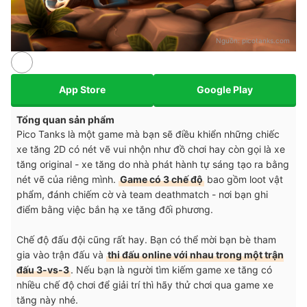
Nguồn:
picotanks.com
App Store
Google Play
Tổng quan sản phẩm
Pico Tanks là một game mà bạn sẽ điều khiển những chiếc
xe tăng 2D có nét vẽ vui nhộn như đồ chơi hay còn gọi là xe
tăng original - xe tăng do nhà phát hành tự sáng tạo ra bằng
nét vẽ của riêng mình.
Game có 3 chế độ
bao gồm loot vật
phẩm, đánh chiếm cờ và team deathmatch - nơi bạn ghi
điểm bằng việc bắn hạ xe tăng đối phương.
Chế độ đấu đội cũng rất hay. Bạn có thể mời bạn bè tham
gia vào trận đấu và
thi đấu online với nhau trong một trận
đấu 3-vs-3
. Nếu bạn là người tìm kiếm game xe tăng có
nhiều chế độ chơi để giải trí thì hãy thử chơi qua game xe
tăng này nhé.