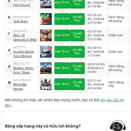
Electronic Arts
Google
Hành động,
5
App Store
lên, Android
Play
đối kháng
Iron Force 2
4.1 trở lên
iOS 10 trở
Playgendary
Google
Hành động,
6
App Store
lên, Android
Play
đối kháng
Tank Stars
5.0 trở lên
EasyTech
iOS 10 trở
Google
7
App Store
Glory Of
lên, Android
Chiến lược
Play
5.0 trở lên
Generals 3: WW2
JOYCITY
iOS 10 trở
Google
8
App Store
Gunship Battle
lên, Android
Chiến lược
Play
11 trở lên
Total Warfare
XDEVS LTD
iOS 9 trở lên,
Google
Hành động,
9
App Store
Modern Tanks:
Android 4.2
Play
đối kháng
trở lên
Army Tanks
Game
AZUR Games
iOS 11 trở
Google
Hành động,
10
App Store
World War
lên, Android
Play
FPS
4.4 trở lên
Heroes
Nếu không tìm thấy sản phẩm bạn mong muốn, bạn có thể
gửi yêu cầu tại
đây.
Bảng xếp hạng này có hữu ích không?