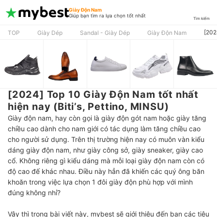
Giày Độn Nam
Giúp bạn tìm ra lựa chọn tốt nhất
Tìm kiếm
[202
TOP
Giày Dép
Sandal - Giày Dép
Giày Độn Nam
[2024] Top 10 Giày Độn Nam tốt nhất
hiện nay (Biti’s, Pettino, MINSU)
Giày độn nam, hay còn gọi là giày độn gót nam hoặc giày tăng
chiều cao dành cho nam giới có tác dụng làm tăng chiều cao
cho người sử dụng. Trên thị trường hiện nay có muôn vàn kiểu
dáng giày độn nam, như giày công sở, giày sneaker, giày cao
cổ. Không riêng gì kiểu dáng mà mỗi loại giày độn nam còn có
độ cao đế khác nhau. Điều này hẳn đã khiến các quý ông băn
khoăn trong việc lựa chọn 1 đôi giày độn phù hợp với mình
đúng không nhỉ?
Vậy thì trong bài viết này, mybest sẽ giới thiệu đến bạn các tiêu