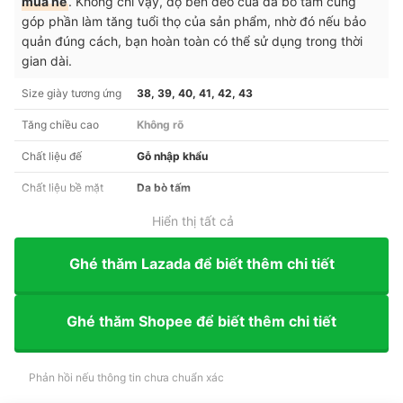
mùa hè
. Không chỉ vậy, độ bền dẻo của da bò tấm cũng
góp phần làm tăng tuổi thọ của sản phẩm, nhờ đó nếu bảo
quản đúng cách, bạn hoàn toàn có thể sử dụng trong thời
gian dài.
Size giày tương ứng
38, 39, 40, 41, 42, 43
Tăng chiều cao
Không rõ
Chất liệu đế
Gỗ nhập khẩu
Chất liệu bề mặt
Da bò tấm
Hiển thị tất cả
Ghé thăm Lazada để biết thêm chi tiết
Ghé thăm Shopee để biết thêm chi tiết
Phản hồi nếu thông tin chưa chuẩn xác