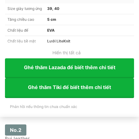
Size giày tương ứng
39, 40
Tăng chiều cao
5 cm
Chất liệu đế
EVA
Chất liệu bề mặt
Lưới LiteKnit
Hiển thị tất cả
Ghé thăm Lazada để biết thêm chi tiết
Ghé thăm Tiki để biết thêm chi tiết
Phản hồi nếu thông tin chưa chuẩn xác
No.2
Bụi leather