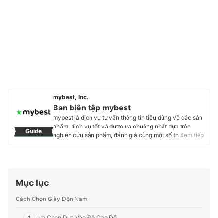
mybest, Inc.
Ban biên tập mybest
mybest là dịch vụ tư vấn thông tin tiêu dùng về các sản
phẩm, dịch vụ tốt và được ưa chuộng nhất dựa trên
Guide
nghiên cứu sản phẩm, đánh giá cùng một số thực
Xem tiếp
nghiệm và tư vấn từ các chuyên gia. Chúng tôi luôn cố
gắng cung cấp các thông tin mới và chuẩn xác nhất để
“GIÚP NGƯỜI DÙNG ĐƯA RA CÁC LỰA CHỌN” trong
hầu hết các lĩnh vực, từ Mỹ phẩm, Hàng tiêu dùng,
Thiết bị gia dụng đến các dịch vụ Tài chính, Chăm sóc
Mục lục
sức khỏe, v.v.
Profile của Ban biên tập mybest
Cách Chọn Giày Độn Nam
1
Lựa Chọn Dựa Vào Độ Cao Đế