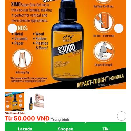
Nguồn:
shopee.vn
Giá tham khảo
Từ 50.000 VNĐ
Trung bình
Lazada
Shopee
Tiki