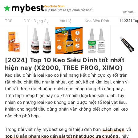
Keo Siêu Dính
Giúp bạn tìm ra lựa chọn tốt nhất
Tìm kiếm
[2024] To
TOP
DIY - Dụng Cụ
Vật Liệu
Keo Siêu Dính
[2024] Top 10 Keo Siêu Dính tốt nhất
hiện nay (X2000, TREE FROG, XIMO)
Keo siêu dính là loại keo có khả năng kết dính cực kỳ tốt trên
rất nhiều chất liệu như là nhựa, gỗ, sứ, kể cả kim loại, chính vì
thế rất được ưa chuộng chính nhờ công dụng đa năng này.
Trên thị trường hiện nay có khá nhiều loại keo siêu dính, tuy
nhiên có những loại keo không dán được một số loại vật liệu,
khiến cho người tiêu dùng phân vân không biết chọn loại keo
nào cho phù hợp.
Trong bài viết này mybest sẽ giới thiệu đến bạn
cách chọn
và
top 10 sản phẩm keo dán sắt tốt nhất được ưa chuộng
, hãy