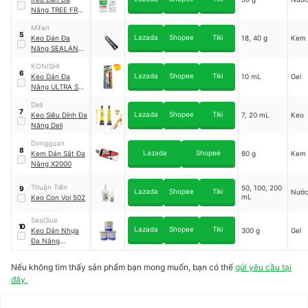
Năng TREE FROG
X2000
Mifan
5
Lazada
Shopee
Tiki
Keo Dán Đa
18, 40 g
Kem
Năng SEALANT
FIX
KONISHI
6
Lazada
Shopee
Tiki
Keo Dán Đa
10 mL
Gel
Năng ULTRA SU
HARD
Deli
7
Lazada
Shopee
Tiki
Keo Siêu Dính Đa
7, 20 mL
Keo
Năng Deli
Dongguan
8
Lazada
Shopee
Kem Dán Sắt Đa
80 g
Kem
Năng X2000
Thuận Tiến
50, 100, 200
9
Lazada
Shopee
Tiki
Nướ
mL
Keo Con Voi 502
SeaGlue
10
Lazada
Shopee
Tiki
Keo Dán Nhựa
300 g
Gel
Đa Năng
SeaGlue
Nếu không tìm thấy sản phẩm bạn mong muốn, bạn có thể
gửi yêu cầu tại
đây.