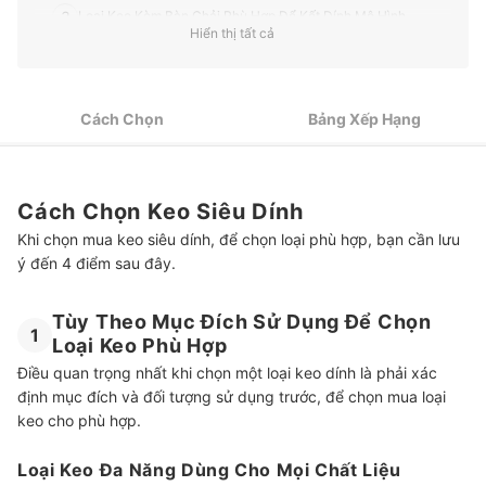
3
Loại Keo Kèm Bàn Chải Phù Hợp Để Kết Dính Mô Hình
Hiển thị tất cả
4
Chọn Mua Sản Phẩm Nhỏ Nếu Nhu Cầu Sử Dụng Ít
Top 10 Keo Siêu Dính tốt nhất được ưa chuộng (Tư vấn mua)
Cách Chọn
Bảng Xếp Hạng
Các Loại Keo Dán Khác
Cách Chọn Keo Siêu Dính
Khi chọn mua keo siêu dính, để chọn loại phù hợp, bạn cần lưu
ý đến 4 điểm sau đây.
Tùy Theo Mục Đích Sử Dụng Để Chọn
1
Loại Keo Phù Hợp
Điều quan trọng nhất khi chọn một loại keo dính là phải xác
định mục đích và đối tượng sử dụng trước, để chọn mua loại
keo cho phù hợp.
Loại Keo Đa Năng Dùng Cho Mọi Chất Liệu