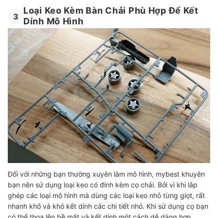
Loại Keo Kèm Bàn Chải Phù Hợp Để Kết
3
Dính Mô Hình
Đối với những bạn thường xuyên làm mô hình, mybest khuyên
bạn nên sử dụng loại keo có đính kèm cọ chải. Bởi vì khi lắp
ghép các loại mô hình mà dùng các loại keo nhỏ từng giọt, rất
nhanh khô và khó kết dính các chi tiết nhỏ. Khi sử dụng cọ bạn
có thể thoa lên bề mặt và kết dính một cách dễ dàng hơn,