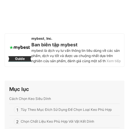
mybest, Inc.
Ban biên tập mybest
mybest là dịch vụ tư vấn thông tin tiêu dùng về các sản
phẩm, dịch vụ tốt và được ưa chuộng nhất dựa trên
Guide
nghiên cứu sản phẩm, đánh giá cùng một số thực
Xem tiếp
nghiệm và tư vấn từ các chuyên gia. Chúng tôi luôn cố
gắng cung cấp các thông tin mới và chuẩn xác nhất để
“GIÚP NGƯỜI DÙNG ĐƯA RA CÁC LỰA CHỌN” trong
hầu hết các lĩnh vực, từ Mỹ phẩm, Hàng tiêu dùng,
Thiết bị gia dụng đến các dịch vụ Tài chính, Chăm sóc
Mục lục
sức khỏe, v.v.
Profile của Ban biên tập mybest
Cách Chọn Keo Siêu Dính
1
Tùy Theo Mục Đích Sử Dụng Để Chọn Loại Keo Phù Hợp
2
Chọn Chất Liệu Keo Phù Hợp Với Vật Kết Dính