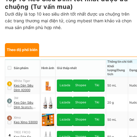
chuộng (Tư vấn mua)
Dưới đây là top 10 keo siêu dính tốt nhất được ưa chuộng trên
các trang thương mại điện tử, cùng mybest tham khảo và chọn
mua sản phẩm phù hợp nhé.
Theo độ phổ biến
Thông tin chi tiết
Khối
Sản phẩm
Hình ảnh
Giá thấp nhất
lượng/Dung
Dạng
tích
White Tiger
1
Lazada
Shopee
Tiki
Keo Dán Siêu
50 mL
Nướ
Dính X2000
3M
2
Lazada
Shopee
Tiki
Keo Dán Siêu
20 g
Nướ
Dính Scotch-
Weld 3M PR100
Ximo
3
Lazada
Shopee
Tiki
50 mL
Gel
Keo Ximo S3000
TREE FROG
4
Lazada
Shopee
Tiki
Keo Dán Đa
50 g
Nướ