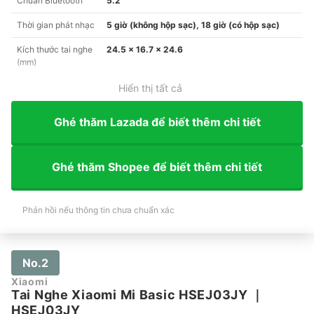
Chuẩn Bluetooth
5.2
Thời gian phát nhạc
5 giờ (không hộp sạc), 18 giờ (có hộp sạc)
Kích thước tai nghe
24.5 x 16.7 x 24.6
(mm)
Hiển thị tất cả
Ghé thăm Lazada để biết thêm chi tiết
Ghé thăm Shopee để biết thêm chi tiết
Phản hồi nếu thông tin chưa chuẩn xác
No.2
Xiaomi
Tai Nghe Xiaomi Mi Basic HSEJ03JY
｜
HSEJ03JY