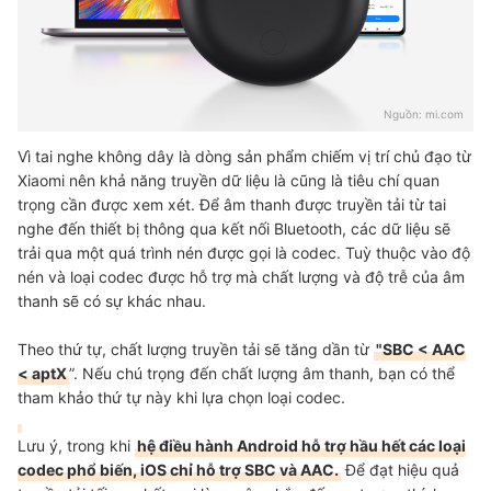
Nguồn:
mi.com
Vì tai nghe không dây là dòng sản phẩm chiếm vị trí chủ đạo từ
Xiaomi nên khả năng truyền dữ liệu là cũng là tiêu chí quan
trọng cần được xem xét. Để âm thanh được truyền tải từ tai
nghe đến thiết bị thông qua kết nối Bluetooth, các dữ liệu sẽ
trải qua một quá trình nén được gọi là codec. Tuỳ thuộc vào độ
nén và loại codec được hỗ trợ mà chất lượng và độ trễ của âm
thanh sẽ có sự khác nhau.
Theo thứ tự, chất lượng truyền tải sẽ tăng dần từ
"SBC < AAC
< aptX
”. Nếu chú trọng đến chất lượng âm thanh, bạn có thể
tham khảo thứ tự này khi lựa chọn loại codec.
Lưu ý, trong khi
hệ điều hành Android hỗ trợ hầu hết các loại
codec phổ biến, iOS chỉ hỗ trợ SBC và AAC.
Để đạt hiệu quả