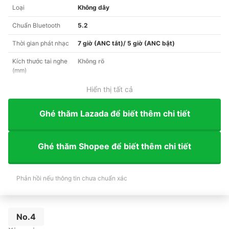
Loại
Không dây
Chuẩn Bluetooth
5.2
Thời gian phát nhạc
7 giờ (ANC tắt)/ 5 giờ (ANC bật)
Kích thước tai nghe
Không rõ
(mm)
Hiển thị tất cả
Ghé thăm Lazada để biết thêm chi tiết
Ghé thăm Shopee để biết thêm chi tiết
Phản hồi nếu thông tin chưa chuẩn xác
No.4