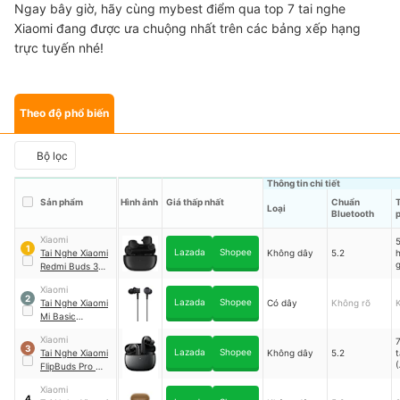
Ngay bây giờ, hãy cùng mybest điểm qua top 7 tai nghe
Xiaomi đang được ưa chuộng nhất trên các bảng xếp hạng
trực tuyến nhé!
Theo độ phổ biến
Bộ lọc
Thông tin chi tiết
Sản phẩm
Hình ảnh
Giá thấp nhất
Chuẩn
T
Loại
Bluetooth
Xiaomi
5
1
Lazada
Shopee
Tai Nghe Xiaomi
Không dây
5.2
h
g
Redmi Buds 3
Lite
Xiaomi
2
Lazada
Shopee
Tai Nghe Xiaomi
Có dây
Không rõ
Mi Basic
HSEJ03JY
｜
Xiaomi
HSEJ03JY
3
Lazada
Shopee
Tai Nghe Xiaomi
Không dây
5.2
t
FlipBuds Pro
｜
TWSEJ20GT
Xiaomi
4