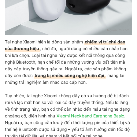
Nguồn:
mi.com
Tai nghe Xiaomi hiện là dòng sản phẩm
chiếm vị trí chủ đạo
của thương hiệu
, nhờ đó, người dùng có nhiều cân nhắc hơn
khi lựa chọn. Loại tai nghe này được kết nối thông qua công
nghệ Bluetooth, hạn chế tối đa những vướng víu bất tiện mà
dây cáp truyền thống gây ra. Ngoài ra, các sản phẩm không
dây còn được
trang bị nhiều công nghệ hiện đại,
mang lại
những trải nghiệm âm nhạc cao cấp hơn.
Tuy nhiên, tai nghe Xiaomi không dây có xu hướng dễ bị đánh
rơi và lạc mất hơn so với loại có dây truyền thống. Nếu lo lắng
về tình trạng này, bạn có thể cân nhắc đến mẫu tai nghe dạng
choàng cổ, điển hình như
Xiaomi Neckband Earphone Basic.
Ngoài ra, bạn cũng cần lưu ý đến thời lượng pin của thiết bị và
thế hệ Bluetooth được sử dụng – yếu tố ảnh hưởng đến tốc độ
truyền tải dữ liệu và phạm vi kết nối của tai nghe.