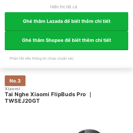
Hiển thị tất cả
Ghé thăm Lazada để biết thêm chi tiết
Ghé thăm Shopee để biết thêm chi tiết
Phản hồi nếu thông tin chưa chuẩn xác
No.3
Xiaomi
Tai Nghe Xiaomi FlipBuds Pro
｜
TWSEJ20GT