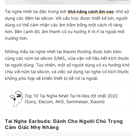
Tai nghe nhét tai đặc trưng bởi
khả năng cách âm cao
nhờ sử
dụng các đệm tai silicon. Với cấu trúc được thiết kế kín, người
dùng có thể cảm nhận các âm trầm bổng một cách rõ ràng
hơn. Bên cạnh đó, âm thanh có xu hướng ít rò rỉ ra ngoài môi
trường hơn.
Những mẫu tai nghe nhét tai Xiaomi thường được bán kèm
cùng các núm tai silicon S/M/L, vừa vặn với hầu hết kích thước
tai người dùng. Tuy nhiên, một số người dùng có xu hướng khó
chịu với núm tai silicon, và việc sử dụng tai nghe có kích thước
không phù hợp sẽ khiến thiết bị dễ rơi ra ngoài.
Top 10 Tai Nghe Nhét Tai Hi-Res tốt nhất 2022
(Sony, Elecom, AKG, Sennheiser, Xiaomi)
Tai Nghe Earbuds: Dành Cho Người Chú Trọng
Cảm Giác Nhẹ Nhàng