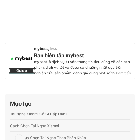
mybest, Inc.
Ban biên tập mybest
mybest là dịch vụ tư vấn thông tin tiêu dùng về các sản
phẩm, dịch vụ tốt và được ưa chuộng nhất dựa trên
Guide
nghiên cứu sản phẩm, đánh giá cùng một số thực
Xem tiếp
nghiệm và tư vấn từ các chuyên gia. Chúng tôi luôn cố
gắng cung cấp các thông tin mới và chuẩn xác nhất để
“GIÚP NGƯỜI DÙNG ĐƯA RA CÁC LỰA CHỌN” trong
hầu hết các lĩnh vực, từ Mỹ phẩm, Hàng tiêu dùng,
Thiết bị gia dụng đến các dịch vụ Tài chính, Chăm sóc
Mục lục
sức khỏe, v.v.
Profile của Ban biên tập mybest
Tai Nghe Xiaomi Có Gì Hấp Dẫn?
Cách Chọn Tai Nghe Xiaomi
1
Lựa Chọn Tai Nghe Theo Phân Khúc