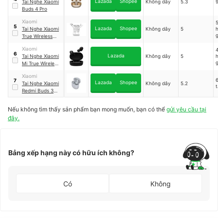
Lazada
Shopee
Tai Nghe Xiaomi
Không dây
5.3
9
Buds 4 Pro
Xiaomi
5
5
Lazada
Shopee
Tai Nghe Xiaomi
Không dây
5
h
g
True Wireless
Earphones 2
Xiaomi
4
Basic
6
Lazada
Tai Nghe Xiaomi
Không dây
5
h
g
Mi True Wireless
Basic S
｜
Xiaomi
ZBW4502GL
7
Lazada
Shopee
Tai Nghe Xiaomi
Không dây
5.2
TWSEJ05LS
t
Redmi Buds 3
Pro
｜
TWSEJ01ZM
Nếu không tìm thấy sản phẩm bạn mong muốn, bạn có thể
gửi yêu cầu tại
đây.
Bảng xếp hạng này có hữu ích không?
Có
Không