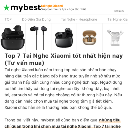
Tai Nghe Xiaomi
Giúp bạn tìm ra lựa chọn tốt nhất
Tìm kiếm
TOP
Đồ Điện Gia Dụng
Tai Nghe - Headphone
Tai Nghe Xi
Top 7 Tai Nghe Xiaomi tốt nhất hiện nay
(Tư vấn mua)
Tai nghe Xiaomi luôn nằm trong top các sản phẩm bán chạy
hàng đầu trên các bảng xếp hạng trực tuyến nhờ sở hữu mức
giá thành hấp dẫn cùng nhiều công nghệ tích hợp. Người dùng
có thể tìm thấy cả dòng tai nghe có dây, không dây, loại nhét
tai, earbuds và cả tai nghe choàng cổ từ thương hiệu này. Nếu
đang cân nhắc chọn mua tai nghe trong tầm giá tiết kiệm,
Xiaomi chắc hẳn sẽ là thương hiệu bạn không thể bỏ qua.
Trong bài viết này, mybest sẽ cùng bạn điểm qua
những tiêu
chí quan trọng khi chọn mua tai nghe Xiaomi. Top 7 tai nghe