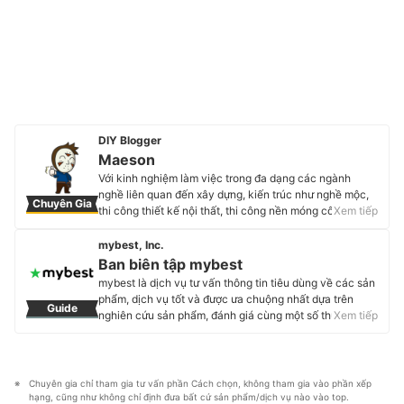
DIY Blogger
Maeson
Với kinh nghiệm làm việc trong đa dạng các ngành
nghề liên quan đến xây dựng, kiến trúc như nghề mộc,
Chuyên Gia
thi công thiết kế nội thất, thi công nền móng công trình,
Xem tiếp
v.v., năm 2017 anh đã tạo nên trang web - blog của
riêng mình với tên gọi Mnoguddoteria (https://maeson-
mybest, Inc.
gt.com/). Tại đây, anh chia sẻ những kiến thức liên quan
Ban biên tập mybest
chủ yếu đến lĩnh vực làm mộc cùng sở thích DIY của
mybest là dịch vụ tư vấn thông tin tiêu dùng về các sản
mình, mỗi tháng trang web của anh đạt hơn 100 ngàn
phẩm, dịch vụ tốt và được ưa chuộng nhất dựa trên
Guide
lượt xem.
nghiên cứu sản phẩm, đánh giá cùng một số thực
Xem tiếp
Profile của Maeson
nghiệm và tư vấn từ các chuyên gia. Chúng tôi luôn cố
gắng cung cấp các thông tin mới và chuẩn xác nhất để
“GIÚP NGƯỜI DÙNG ĐƯA RA CÁC LỰA CHỌN” trong
hầu hết các lĩnh vực, từ Mỹ phẩm, Hàng tiêu dùng,
Chuyên gia chỉ tham gia tư vấn phần Cách chọn, không tham gia vào phần xếp 
Thiết bị gia dụng đến các dịch vụ Tài chính, Chăm sóc
hạng, cũng như không chỉ định đưa bất cứ sản phẩm/dịch vụ nào vào top.