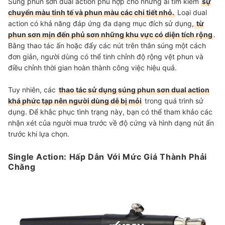
Súng phun sơn dual action phù hợp cho những ai tìm kiếm
sự
chuyển màu tinh tế và phun màu các chi tiết nhỏ.
Loại dual
action có khả năng đáp ứng đa dạng mục đích sử dụng,
từ
phun sơn mịn đến phủ sơn những khu vực có diện tích rộng
.
Bằng thao tác ấn hoặc đẩy các nút trên thân súng một cách
đơn giản, người dùng có thể tinh chỉnh độ rộng vệt phun và
điều chỉnh thời gian hoàn thành công việc hiệu quả.
Tuy nhiên, các
thao tác sử dụng súng phun sơn dual action
khá phức tạp nên người dùng dễ bị mỏi
trong quá trình sử
dụng. Để khắc phục tình trạng này, bạn có thể tham khảo các
nhận xét của người mua trước về độ cứng và hình dạng nút ấn
trước khi lựa chọn.
Single Action: Hấp Dẫn Với Mức Giá Thành Phải
Chăng