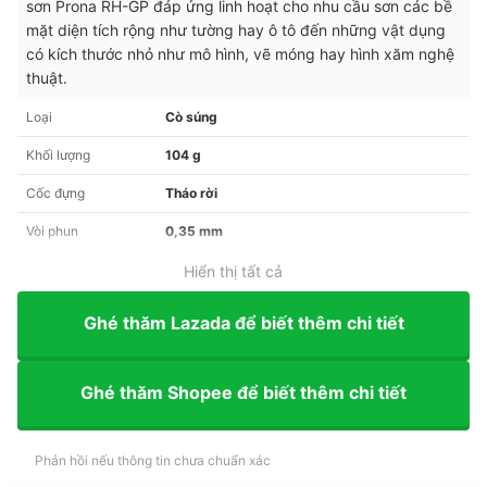
sơn Prona RH-GP đáp ứng linh hoạt cho nhu cầu sơn các bề
mặt diện tích rộng như tường hay ô tô đến những vật dụng
có kích thước nhỏ như mô hình, vẽ móng hay hình xăm nghệ
thuật.
Loại
Cò súng
Khối lượng
104 g
Cốc đựng
Tháo rời
Vòi phun
0,35 mm
Hiển thị tất cả
Ghé thăm Lazada để biết thêm chi tiết
Ghé thăm Shopee để biết thêm chi tiết
Phản hồi nếu thông tin chưa chuẩn xác