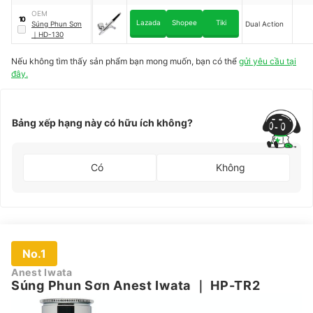
OEM
10
Lazada
Shopee
Tiki
Súng Phun Sơn
Dual Action
｜
HD-130
Nếu không tìm thấy sản phẩm bạn mong muốn, bạn có thể
gửi yêu cầu tại
đây.
Bảng xếp hạng này có hữu ích không?
Có
Không
No.1
Anest Iwata
Súng Phun Sơn Anest Iwata
｜
HP-TR2