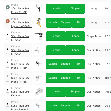
HP-TR2
Prona
2
Lazada
Shopee
Súng Phun Sơn
Cò súng
104 
Prona RH-GP
Ingco
3
Lazada
Shopee
Tiki
Súng Phun Sơn
Cò súng
Khôn
Ingco
｜
ASG4041
KKmoon
4
Lazada
Shopee
Súng Phun Sơn
Single Action
22,5 
KKmoon
KKmoon
5
Lazada
Shopee
Súng Phun Sơn
Dual Action
95,6 
KKmoon
Prona
6
Lazada
Shopee
Tiki
Súng Phun Sơn
Dual Action
87 g
Prona RH-BP
Prona
7
Lazada
Shopee
Tiki
Súng Phun Sơn
Dual Action
104 
Prona RH-BS
KKmoon
8
Lazada
Shopee
Súng Phun Sơn
Dual Action
791 
KKmoon
Prona
9
Lazada
Shopee
Tiki
Súng Phun Sơn
Dual Action
90 g
Prona RH-RAP