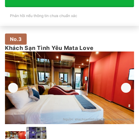
Phản hồi nếu thông tin chưa chuẩn xác
No.3
Khách Sạn Tình Yêu Mata Love
Nguồn:
khachsantinhyeudanang.business.site