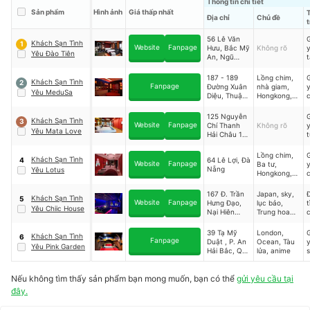
Thông tin chi tiết
Sản phẩm
Hình ảnh
Giá thấp nhất
T
Địa chỉ
Chủ đề
t
56 Lê Văn
G
Khách Sạn Tình
1
Website
Fanpage
Hưu, Bắc Mỹ
Không rõ
Yêu Đào Tiên
An, Ngũ
Hành Sơn,
Đà Nẵng;
187 - 189
Lồng chim,
G
Khách Sạn Tình
2
141 Trần
Fanpage
Đường Xuân
nhà giam,
Yêu MeduSa
Hưng Đạo,
Diệu, Thuận
Hongkong,
c
Nại Hiên
Phước, Hải
Japan v.v.
Đông, Sơn
Châu, Đà
125 Nguyễn
G
Trà, Đà
Khách Sạn Tình
3
Nẵng; 449
Website
Fanpage
Chí Thanh
Không rõ
y
Nẵng; 280
Yêu Mata Love
Kinh Dương
Hải Châu 1
t
Kinh Dương
Vương, Hòa
Hải Châu Đà
Vương, Hoà
Minh, Liên
Nẵng Việt
Lồng chim,
G
Minh, Liên
Chiểu, Đà
Khách Sạn Tình
64 Lê Lợi, Đà
4
Nam
Website
Fanpage
Ba tư,
Chiểu, Đà
Nẵng
Nẵng
Yêu Lotus
Hongkong,
Nẵng
Japan, v.v.
167 Đ. Trần
Japan, sky,
Đ
Khách Sạn Tình
5
Website
Fanpage
Hưng Đạo,
lục bảo,
t
Yêu Chiic House
Nại Hiên
Trung hoa
Đông, Sơn
v.v.
Trà, Đà
39 Tạ Mỹ
London,
G
Khách Sạn Tình
6
Nẵng; 199
Fanpage
Duật , P. An
Ocean, Tàu
Yêu Pink Garden
Nguyễn Tất
Hải Bắc, Q.
lửa, anime
ThànhThanh
Sơn Trà, Đà
Bình, Hải
Nẵng; 11 -
Châu, Đà
Nếu không tìm thấy sản phẩm bạn mong muốn, bạn có thể
15 An
gửi yêu cầu tại
Nẵng
Thượng 3,
đây.
Ngũ Hành
Sơn Đà Nẵng