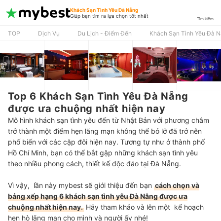
Khách Sạn Tình Yêu Đà Nẵng
Giúp bạn tìm ra lựa chọn tốt nhất
Tìm kiếm
TOP
Dịch Vụ
Du Lịch - Điểm Đến
Khách Sạn Tình Yêu Đà 
Top 6 Khách Sạn Tình Yêu Đà Nẵng
được ưa chuộng nhất hiện nay
Mô hình khách sạn tình yêu đến từ Nhật Bản với phương châm
trở thành một điểm hẹn lãng mạn không thể bỏ lỡ đã trở nên
phố biến với các cặp đôi hiện nay. Tương tự như ở thành phố
Hồ Chí Minh, bạn có thể bắt gặp những khách sạn tình yêu
theo nhiều phong cách, thiết kế độc đáo tại Đà Nẵng.
Vì vậy,
lần này mybest sẽ giới thiệu đến bạn
cách chọn và
bảng xếp hạng 6 khách sạn tình yêu Đà Nẵng được ưa
chuộng nhất hiện nay.
Hãy tham khảo và lên một kế hoạch
hẹn hò lãng mạn cho mình và người ấy nhé!