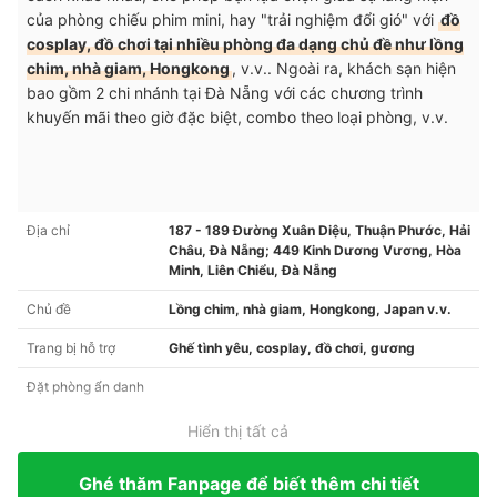
của phòng chiếu phim mini, hay "trải nghiệm đổi gió" với
đồ
cosplay, đồ chơi tại nhiều phòng đa dạng chủ đề như lồng
chim, nhà giam, Hongkong
, v.v.. Ngoài ra, k
hách sạn hiện
bao gồm 2 chi nhánh tại Đà Nẵng với các chương trình
khuyến mãi theo giờ đặc biệt, combo theo loại phòng, v.v.
Địa chỉ
187 - 189 Đường Xuân Diệu, Thuận Phước, Hải
Châu, Đà Nẵng; 449 Kinh Dương Vương, Hòa
Minh, Liên Chiểu, Đà Nẵng
Chủ đề
Lồng chim, nhà giam, Hongkong, Japan v.v.
Trang bị hỗ trợ
Ghế tình yêu, cosplay, đồ chơi, gương
Đặt phòng ẩn danh
Hiển thị tất cả
Ghé thăm Fanpage để biết thêm chi tiết