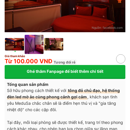
Nguồn:
facebook.com
Giá tham khảo
Từ 100.000 VNĐ
Tương đối rẻ
Ghé thăm Fanpage để biết thêm chi tiết
Tổng quan sản phẩm
Sở hữu phong cách thiết kế với
tông đỏ chủ đạo, hệ thống
đèn led mờ ảo cùng phong cảnh gợi cảm
, khách sạn tình
yêu MeduSa chắc chắn sẽ là điểm hẹn thú vị và "gia tăng
nhiệt độ" cho các cặp đôi.
Tại đây, mỗi loại phòng sẽ được thiết kế, trang trí theo phong
cách khác nhau, cho phép bạn lựa chọn giữa sự lãng mạn