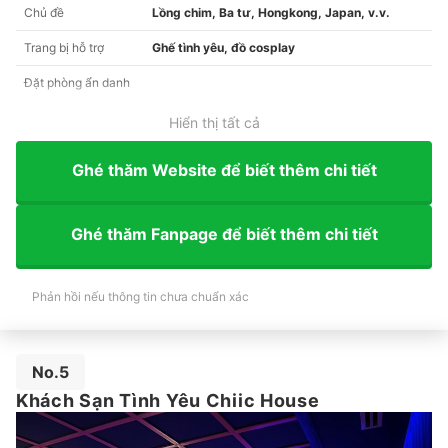
Chủ đề
Lồng chim, Ba tư, Hongkong, Japan, v.v.
Trang bị hỗ trợ
Ghế tình yêu, đồ cosplay
Đặt phòng ẩn danh
Hiển thị tất cả
Ghé thăm Website để biết thêm chi tiết
Ghé thăm Fanpage để biết thêm chi tiết
Phản hồi nếu thông tin chưa chuẩn xác
No.5
Khách Sạn Tình Yêu Chiic House