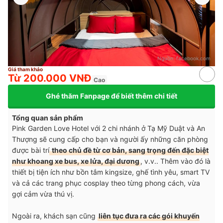
Nguồn:
facebook.com
Giá tham khảo
Từ 200.000 VNĐ
Cao
Ghé thăm Fanpage để biết thêm chi tiết
Tổng quan sản phẩm
Pink Garden Love Hotel với 2 chi nhánh ở Tạ Mỹ Duật và An
Thượng sẽ cung cấp cho bạn và người ấy những căn phòng
được bài trí
theo chủ đề từ cơ bản, sang trọng đến đặc biệt
như khoang xe bus, xe lửa, đại dương
, v.v.. Thêm vào đó là
thiết bị tiện ích như bồn tắm kingsize, ghế tình yêu, smart TV
và cả các trang phục cosplay theo từng phong cách, vừa
gợi cảm vừa thú vị.
Ngoài ra, khách sạn cũng
liên tục đưa ra các gói khuyến