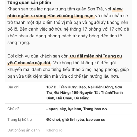
Tổng quan sản phẩm
Khách sạn toạ lạc ngay trung tâm quận Sơn Trà, với
view
nhìn ngắm ra sông Hàn vô cùng lãng mạn
và chắc chắn sẽ
trở thành một địa điểm thú vị mà bạn và người ấy không nên
bỏ lỡ. Bên cạnh việc sở hữu hệ thống 17 phòng với 17 chủ đề
khác nhau đa dạng phong cách từ cháy bỏng đến tinh tế
sang trọng.
Gói dịch vụ của khách sạn còn
ưu đãi miễn phí “dụng cụ
yêu” cho các cặp đôi
. Và không thể không kể đến gói
khuyến mãi dành cho tiếng tiếp theo ở mọi hạng phòng, giúp
bạn vừa tiết kiệm tiền mà vừa có thể tận hưởng lâu hơn.
Địa chỉ
167 Đ. Trần Hưng Đạo, Nại Hiên Đông, Sơn
Trà, Đà Nẵng; 199 Nguyễn Tất ThànhThanh
Bình, Hải Châu, Đà Nẵng
Chủ đề
Japan, sky, lục bảo, Trung hoa v.v.
Trang bị hỗ trợ
Đồ chơi, ghế tình yêu, bao cao su
Đặt phòng ẩn danh
Không rõ