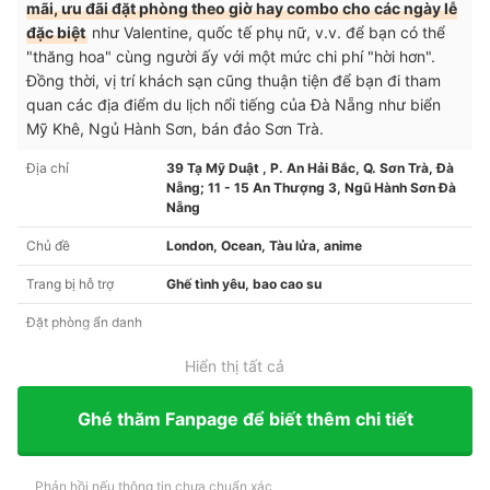
mãi, ưu đãi đặt phòng theo giờ hay combo cho các ngày lễ
đặc biệt
như Valentine, quốc tế phụ nữ, v.v. để bạn có thể
"thăng hoa" cùng người ấy với một mức chi phí "hời hơn".
Đồng thời, vị trí khách sạn cũng thuận tiện để bạn đi tham
quan các địa điểm du lịch nổi tiếng của Đà Nẵng như biển
Mỹ Khê, Ngủ Hành Sơn, bán đảo Sơn Trà.
Địa chỉ
39 Tạ Mỹ Duật , P. An Hải Bắc, Q. Sơn Trà, Đà
Nẵng; 11 - 15 An Thượng 3, Ngũ Hành Sơn Đà
Nẵng
Chủ đề
London, Ocean, Tàu lửa, anime
Trang bị hỗ trợ
Ghế tình yêu, bao cao su
Đặt phòng ẩn danh
Hiển thị tất cả
Ghé thăm Fanpage để biết thêm chi tiết
Phản hồi nếu thông tin chưa chuẩn xác