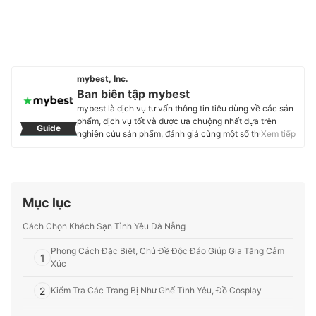
mybest, Inc.
Ban biên tập mybest
mybest là dịch vụ tư vấn thông tin tiêu dùng về các sản
phẩm, dịch vụ tốt và được ưa chuộng nhất dựa trên
Guide
nghiên cứu sản phẩm, đánh giá cùng một số thực
Xem tiếp
nghiệm và tư vấn từ các chuyên gia. Chúng tôi luôn cố
gắng cung cấp các thông tin mới và chuẩn xác nhất để
“GIÚP NGƯỜI DÙNG ĐƯA RA CÁC LỰA CHỌN” trong
hầu hết các lĩnh vực, từ Mỹ phẩm, Hàng tiêu dùng,
Thiết bị gia dụng đến các dịch vụ Tài chính, Chăm sóc
Mục lục
sức khỏe, v.v.
Profile của Ban biên tập mybest
Cách Chọn Khách Sạn Tình Yêu Đà Nẵng
Phong Cách Đặc Biệt, Chủ Đề Độc Đáo Giúp Gia Tăng Cảm
1
Xúc
2
Kiểm Tra Các Trang Bị Như Ghế Tình Yêu, Đồ Cosplay