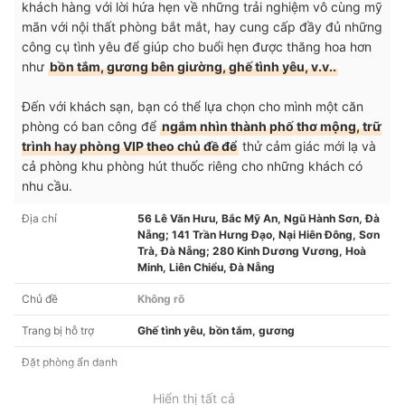
khách hàng với lời hứa hẹn về những trải nghiệm vô cùng mỹ
mãn với nội thất phòng bắt mắt, hay cung cấp đầy đủ những
công cụ tình yêu để giúp cho buổi hẹn được thăng hoa hơn
như
bồn tắm, gương bên giường, ghế tình yêu, v.v..
Đến với khách sạn, bạn có thể lựa chọn cho mình một căn
phòng có ban công để
ngắm nhìn thành phố thơ mộng, trữ
trình hay phòng VIP theo chủ đề để
thử cảm giác mới lạ và
cả phòng khu phòng hút thuốc riêng cho những khách có
nhu cầu.
Địa chỉ
56 Lê Văn Hưu, Bắc Mỹ An, Ngũ Hành Sơn, Đà
Nẵng; 141 Trần Hưng Đạo, Nại Hiên Đông, Sơn
Trà, Đà Nẵng; 280 Kinh Dương Vương, Hoà
Minh, Liên Chiểu, Đà Nẵng
Chủ đề
Không rõ
Trang bị hỗ trợ
Ghế tình yêu, bồn tắm, gương
Đặt phòng ẩn danh
Hiển thị tất cả