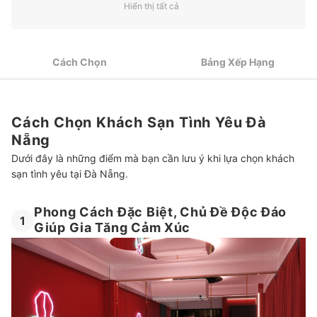
3
Tăng Tính Riêng Tư Với Khách Sạn Có Đặt Phòng Ẩn Danh
Hiển thị tất cả
4
Tận Hưởng Các Dịch Vụ Tiện Ích Kèm Theo Như Mát Xa
Cách Chọn
Bảng Xếp Hạng
Top 6 Khách Sạn Tình Yêu Đà Nẵng được ưa chuộng
Nên Chọn Khách Sạn Không Cách Quá Xa Nơi Hẹn Hò
Cách Chọn Khách Sạn Tình Yêu Đà
Nẵng
Dưới đây là những điểm mà bạn cần lưu ý khi lựa chọn khách
sạn tình yêu tại Đà Nẵng.
Phong Cách Đặc Biệt, Chủ Đề Độc Đáo
1
Giúp Gia Tăng Cảm Xúc