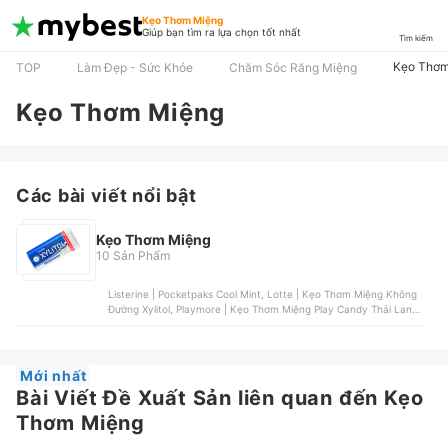
Kẹo Thơm Miệng
Giúp bạn tìm ra lựa chọn tốt nhất
Tìm kiếm
Kẹo Thơm
TOP
Làm Đẹp - Sức Khỏe
Chăm Sóc Răng Miệng
Kẹo Thơm Miệng
Các bài viết nổi bật
Kẹo Thơm Miệng
10 Sản Phẩm
Listerine | Pocketpaks Cool Mint, Lotte | Kẹo Thơm Miệng Không
Đường Xylitol, Playmore | Kẹo Thơm Miệng Play Candy Thái Lan,
Mentos | Kẹo Ngậm Không Đường Mentos Pure Fresh, Mondelez |
Kẹo Ngậm Không Đường HALLS XS
Mới nhất
Bài Viết Đề Xuất Sản liên quan đến Kẹo
Thơm Miệng