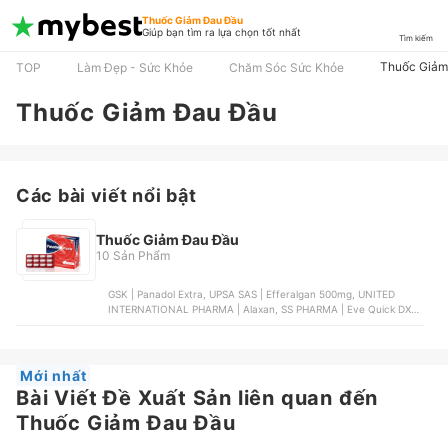
Thuốc Giảm Đau Đầu
Giúp bạn tìm ra lựa chọn tốt nhất
Tìm kiếm
Thuốc Giảm
TOP
Làm Đẹp - Sức Khỏe
Chăm Sóc Sức Khỏe
Thuốc Giảm Đau Đầu
Các bài viết nổi bật
Thuốc Giảm Đau Đầu
10 Sản Phẩm
GSK | Panadol Extra, UPSA SAS | Efferalgan 500mg, UNITED
INTERNATIONAL PHARMA | Alaxan, SS PHARMA | Eve Quick DX,
BOSTON PHARMA | Bosfen 400
Mới nhất
Bài Viết Đề Xuất Sản liên quan đến
Thuốc Giảm Đau Đầu