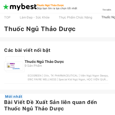
Thuốc Ngủ Thảo Dược
Giúp bạn tìm ra lựa chọn tốt nhất
Tìm kiếm
Thuốc N
TOP
Làm Đẹp - Sức Khỏe
Thực Phẩm Chức Năng
Thuốc Ngủ Thảo Dược
Các bài viết nổi bật
Thuốc Ngủ Thảo Dược
9 Sản Phẩm
ECOGREEN | Otiv, TK PHARMACEUTICAL | Viên Ngủ Ngon Sleepy,
ERIC FAVRE WELLNESS | Special Kid Ngủ Ngon, HỌC VIỆN QUÂN
Y | Siro Laroxen, PHARMALIFE | Siro Fitobimbi Sonno
Mới nhất
Bài Viết Đề Xuất Sản liên quan đến
Thuốc Ngủ Thảo Dược