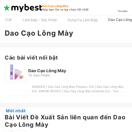
Dao Cạo Lông Mày
Giúp bạn tìm ra lựa chọn tốt nhất
Tìm kiếm
Dao Cạo Lông
TOP
Làm Đẹp - Sức Khỏe
Dụng Cụ Làm Đẹp
Dao Cạo Lông Mày
Các bài viết nổi bật
Dao Cạo Lông Mày
10 Sản Phẩm
SHISEIDO | Dao Cạo Lông Mày Prepare, KAI | Dao Cạo Lông Mày
KAI, AMORE PACIFIC | Dao Cạo Lông Mày innisfree Eco , The
Face Shop | Dao Cạo Lông Mày The Face Shop Folding Eyebrow
Trimmer, Magic | Dao Cạo Có Thể Thay Lưỡi Magic
Mới nhất
Bài Viết Đề Xuất Sản liên quan đến Dao
Cạo Lông Mày