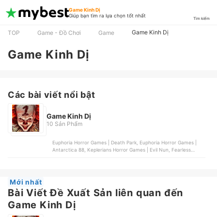
Game Kinh Dị
Giúp bạn tìm ra lựa chọn tốt nhất
Tìm kiếm
Game Kinh Dị
TOP
Game - Đồ Chơi
Game
Game Kinh Dị
Các bài viết nổi bật
Game Kinh Dị
10 Sản Phẩm
Euphoria Horror Games | Death Park, Euphoria Horror Games |
Antarctica 88, Keplerians Horror Games | Evil Nun, Fearless
Games Purecka & Pabis Spólka Jawna | Eyes, Café Studio |
Specimen Zero
Mới nhất
Bài Viết Đề Xuất Sản liên quan đến
Game Kinh Dị