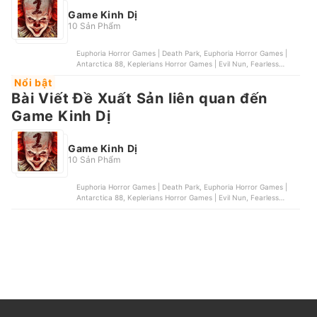
Game Kinh Dị
10 Sản Phẩm
Euphoria Horror Games | Death Park, Euphoria Horror Games |
Antarctica 88, Keplerians Horror Games | Evil Nun, Fearless
Games Purecka & Pabis Spólka Jawna | Eyes, Café Studio |
Nổi bật
Specimen Zero
Bài Viết Đề Xuất Sản liên quan đến
Game Kinh Dị
Game Kinh Dị
10 Sản Phẩm
Euphoria Horror Games | Death Park, Euphoria Horror Games |
Antarctica 88, Keplerians Horror Games | Evil Nun, Fearless
Games Purecka & Pabis Spólka Jawna | Eyes, Café Studio |
Specimen Zero