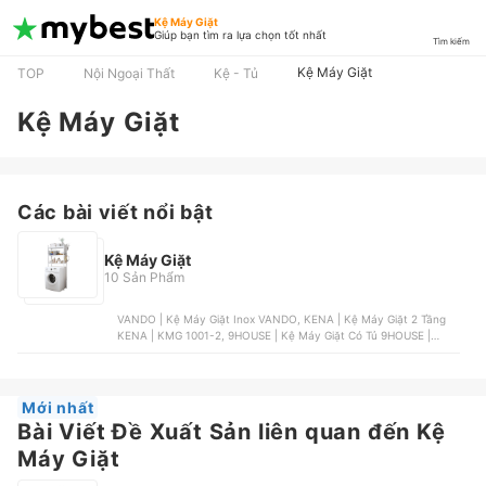
Kệ Máy Giặt
Giúp bạn tìm ra lựa chọn tốt nhất
Tìm kiếm
Kệ Máy Giặt
TOP
Nội Ngoại Thất
Kệ - Tủ
Kệ Máy Giặt
Các bài viết nổi bật
Kệ Máy Giặt
10 Sản Phẩm
VANDO | Kệ Máy Giặt Inox VANDO, KENA | Kệ Máy Giặt 2 Tầng
KENA | KMG 1001-2, 9HOUSE | Kệ Máy Giặt Có Tủ 9HOUSE |
KMG06, OEM | Kệ Máy Giặt Khung Thép Sơn Tĩnh Điện, AREGO |
Kệ Máy Giặt Cửa Ngang 3 Tầng AREGO
Mới nhất
Bài Viết Đề Xuất Sản liên quan đến Kệ
Máy Giặt