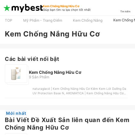
Kem Chống Nắng Hữu Cơ
Giúp bạn tìm ra lựa chọn tốt nhất
Tìm kiếm
Kem Chống 
TOP
Mỹ Phẩm - Trang Điểm
Kem Chống Nắng
Kem Chống Nắng Hữu Cơ
Các bài viết nổi bật
Kem Chống Nắng Hữu Cơ
9 Sản Phẩm
naturaglacé | Kem Chống Nắng Hữu Cơ Kiêm Kem Lót Dưỡng Da
UV Protection Base N, AROMATICA | Kem Chống Nắng Hữu Cơ
Soothing Aloe Mineral Sunscreen, Badger | Kem Chống Nắng Hữu
Cơ Baby SPF 40, Alphanova | Kem Chống Nắng Hữu Cơ Organic
Certified Sun Milk, Wooden Spoon | Kem Chống Nắng Hữu Cơ
Gentle Sunscreen Lotion “Baby & Family”
Mới nhất
Bài Viết Đề Xuất Sản liên quan đến Kem
Chống Nắng Hữu Cơ