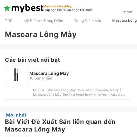
Mascara Lông Mày
Giúp bạn tìm ra lựa chọn tốt nhất
Tìm kiếm
Mascara Lông
TOP
Mỹ Phẩm - Trang Điểm
Trang Điểm Mắt
Mascara Lông Mày
Các bài viết nổi bật
Mascara Lông Mày
10 Sản Phẩm
MISSHA | Mascara Lông Mày Color Wear Browcara, Merzy |
Mascara Lông Mày The First Proof Brow, innisfree | Mascara
Lông Mày Skinny Brow, SIVANNA | Mascara Lông Mày Browcara
Waterproof Sweat Resistance | HF921, A'Pieu | Mascara Lông
Mày Skinny Browcara
Mới nhất
Bài Viết Đề Xuất Sản liên quan đến
Mascara Lông Mày