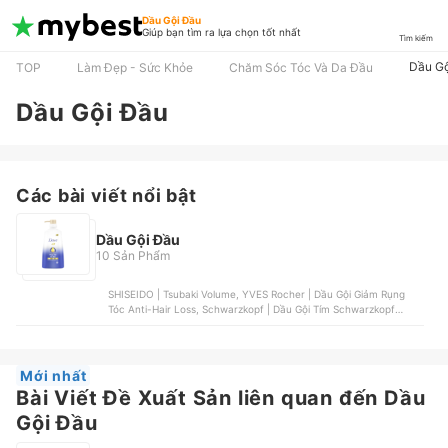
Dầu Gội Đầu
Giúp bạn tìm ra lựa chọn tốt nhất
Tìm kiếm
Dầu Gộ
TOP
Làm Đẹp - Sức Khỏe
Chăm Sóc Tóc Và Da Đầu
Dầu Gội Đầu
Các bài viết nổi bật
Dầu Gội Đầu
10 Sản Phẩm
SHISEIDO | Tsubaki Volume, YVES Rocher | Dầu Gội Giảm Rụng
Tóc Anti-Hair Loss, Schwarzkopf | Dầu Gội Tím Schwarzkopf
Goodbye Yellow, ROHTO | Dầu Gội Mềm Mượt Và Dưỡng Ẩm - 50
Megumi Smooth And Moist Shampoo, Unilever | TRESemmé Salon
Rebond Cho Tóc Hư Tổn Do Tạo Kiểu
Mới nhất
Bài Viết Đề Xuất Sản liên quan đến Dầu
Gội Đầu