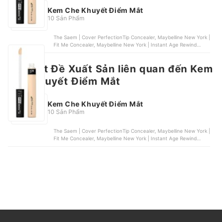
Kem Che Khuyết Điểm Mắt
10 Sản Phẩm
The Saem | Cover PerfectionTip Concealer, Maybelline New York |
Fit Me Concealer, Maybelline New York | Instant Age Rewind
Eraser Multi-Use Concealer, L'Oreal Paris | Infallible Full Wear
Nổi bật
Concealer, Isis Pharma | NEOTONE Prevent SPF 50+
Bài Viết Đề Xuất Sản liên quan đến Kem
Che Khuyết Điểm Mắt
Kem Che Khuyết Điểm Mắt
10 Sản Phẩm
The Saem | Cover PerfectionTip Concealer, Maybelline New York |
Fit Me Concealer, Maybelline New York | Instant Age Rewind
Eraser Multi-Use Concealer, L'Oreal Paris | Infallible Full Wear
Concealer, Isis Pharma | NEOTONE Prevent SPF 50+