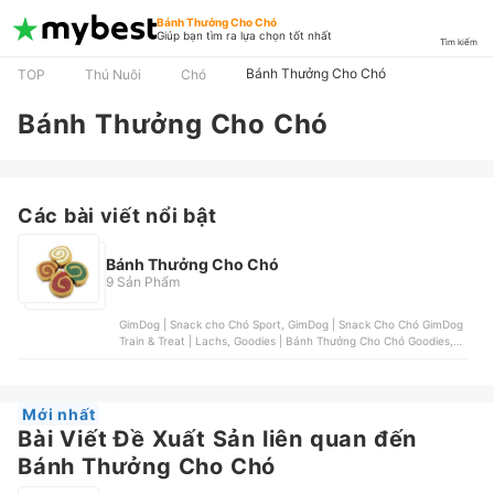
Bánh Thưởng Cho Chó
Giúp bạn tìm ra lựa chọn tốt nhất
Tìm kiếm
Bánh Thưởng Cho Chó
TOP
Thú Nuôi
Chó
Bánh Thưởng Cho Chó
Các bài viết nổi bật
Bánh Thưởng Cho Chó
9 Sản Phẩm
GimDog | Snack cho Chó Sport, GimDog | Snack Cho Chó GimDog
Train & Treat | Lachs, Goodies | Bánh Thưởng Cho Chó Goodies,
PCG SmartHeart | Bánh Thưởng PCG SmartHeart Fruit&Veggie,
PCG SmartHeart | Bánh Thưởng Cho Chó Răng Chắc Khoẻ PCG
SmartHeart
Mới nhất
Bài Viết Đề Xuất Sản liên quan đến
Bánh Thưởng Cho Chó