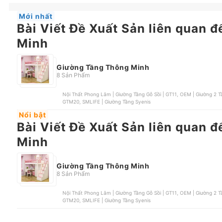
Mới nhất
Bài Viết Đề Xuất Sản liên quan 
Minh
Giường Tầng Thông Minh
8 Sản Phẩm
Nội Thất Phong Lâm | Giường Tầng Gỗ Sồi | GT11, OEM | Giường 2 Tầng, Fasaya | Giường Gác Xép, OEM | Giường Tầng |
GTM20, SMLIFE | Giường Tầng Syenis
Nổi bật
Bài Viết Đề Xuất Sản liên quan 
Minh
Giường Tầng Thông Minh
8 Sản Phẩm
Nội Thất Phong Lâm | Giường Tầng Gỗ Sồi | GT11, OEM | Giường 2 Tầng, Fasaya | Giường Gác Xép, OEM | Giường Tầng |
GTM20, SMLIFE | Giường Tầng Syenis