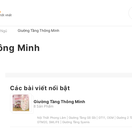
h
 tốt nhất
Giường Tầng Thông Minh
 Ngủ
ông Minh
Các bài viết nổi bật
Giường Tầng Thông Minh
8 Sản Phẩm
Nội Thất Phong Lâm | Giường Tầng Gỗ Sồi | GT11, OEM | Giường 2 Tầng, Fasaya | Giường Gác Xép, OEM | Giường Tầng |
GTM20, SMLIFE | Giường Tầng Syenis