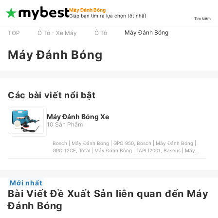
Máy Đánh Bóng
Giúp bạn tìm ra lựa chọn tốt nhất
Tìm kiếm
Máy Đánh Bóng
TOP
Ô Tô - Xe Máy
Ô Tô
Máy Đánh Bóng
Các bài viết nổi bật
Máy Đánh Bóng Xe
10 Sản Phẩm
Bosch | Máy Đánh Bóng | GPO 950, Bosch | Máy Đánh Bóng |
GPO 12CE, Total | Máy Đánh Bóng | TAPLI2001, Baseus | Máy
Đánh Bóng | CRDLQ-B01, Black & Decker | Máy Đánh Bóng |
KP600
Mới nhất
Bài Viết Đề Xuất Sản liên quan đến Máy
Đánh Bóng