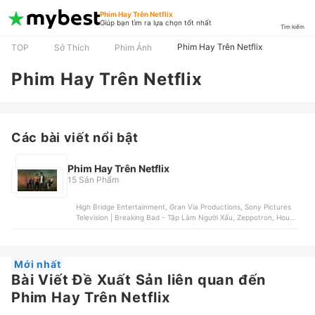
Phim Hay Trên Netflix
Giúp bạn tìm ra lựa chọn tốt nhất
Tìm kiếm
Phim Hay Trên Netflix
TOP
Sở Thích
Phim Ảnh
Phim Hay Trên Netflix
Các bài viết nổi bật
Phim Hay Trên Netflix
15 Sản Phẩm
High Bridge Entertainment, Gran Via Productions, Sony Pictures
Television | Breaking Bad - Tập Làm Người Xấu, Zeppotron, House
of Tomorrow, Endemol Shine UK | Black Mirror - Gương Đen, Egg
is Coming, CJ ENM | Hospital Playlist - Những Bác Sĩ Tài Hoa, 21
Laps Entertainment, Monkey Massacre Productions, Upside
Down Pictures | Stranger Things: Cậu Bé Mất Tích, Logos Film |
Mới nhất
Vincenzo
Bài Viết Đề Xuất Sản liên quan đến
Phim Hay Trên Netflix