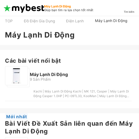
Máy Lạnh Di Động
Giúp bạn tìm ra lựa chọn tốt nhất
Tìm kiếm
Máy Lạnh Di Động
TOP
Đồ Điện Gia Dụng
Điện Lạnh
Máy Lạnh Di Động
Các bài viết nổi bật
Máy Lạnh Di Động
9 Sản Phẩm
Kachi | Máy Lạnh Di Động Kachi | MK 121, Casper | Máy Lạnh Di
Động Casper 1.0HP | PC-09TL33, KoolMan | Máy Lạnh Di Động
KoolMan 1.5HP | KP-128BM, Rowenta | Máy Lạnh Di Động
Rowenta Turbo Cool | AU5010, New Widetech | Máy Lạnh Di Động
New Widetech | KY-26EAW1
Mới nhất
Bài Viết Đề Xuất Sản liên quan đến Máy
Lạnh Di Động