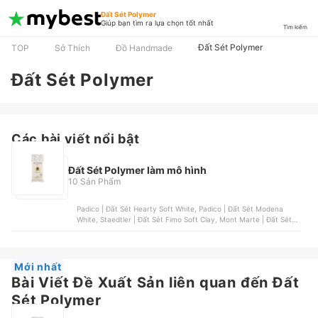
Đất Sét Polymer
Giúp bạn tìm ra lựa chọn tốt nhất
Tìm kiếm
Đất Sét Polymer
TOP
Sở Thích
Đồ Handmade
Đất Sét Polymer
Các bài viết nổi bật
Đất Sét Polymer làm mô hình
10 Sản Phẩm
Padico | Đất Sét Hearty Soft White, Padico | Đất Sét Modena
White, Staedtler | Đất Sét Fimo Soft Clay, Mont Marte | Đất Sét
Air Hardening Modelling Clay Premium, DAS | Đất Sét Tự Khô |
500g
Mới nhất
Bài Viết Đề Xuất Sản liên quan đến Đất
Sét Polymer