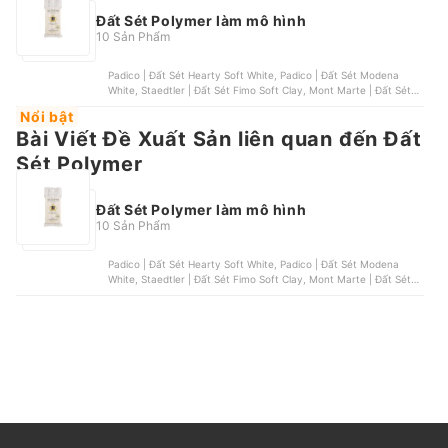
Đất Sét Polymer làm mô hình
10 Sản Phẩm
Padico | Đất Sét Hearty Soft White, Padico | Đất Sét Modena
White, Staedtler | Đất Sét Fimo Soft Clay, Mont Marte | Đất Sét
Air Hardening Modelling Clay Premium, DAS | Đất Sét Tự Khô |
Nổi bật
500g
Bài Viết Đề Xuất Sản liên quan đến Đất
Sét Polymer
Đất Sét Polymer làm mô hình
10 Sản Phẩm
Padico | Đất Sét Hearty Soft White, Padico | Đất Sét Modena
White, Staedtler | Đất Sét Fimo Soft Clay, Mont Marte | Đất Sét
Air Hardening Modelling Clay Premium, DAS | Đất Sét Tự Khô |
500g