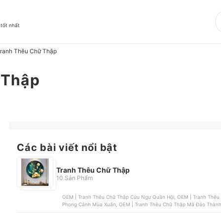
 tốt nhất
ranh Thêu Chữ Thập
 Thập
Các bài viết nổi bật
Tranh Thêu Chữ Thập
10 Sản Phẩm
OEM | Tranh Thêu Chữ Thập Cửu Ngư Quần Hội, OEM | Tranh Thêu
Phong Cảnh Mùa Xuân, OEM | Tranh Thêu Chữ Thập Mã Đáo Thành 