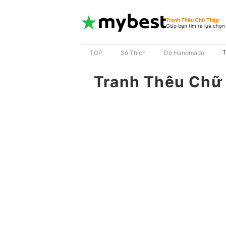
Tranh Thêu Chữ Thập
Giúp bạn tìm ra lựa chọn
T
TOP
Sở Thích
Đồ Handmade
Tranh Thêu Chữ