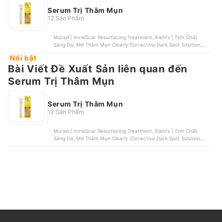
Serum Trị Thâm Mụn
12 Sản Phẩm
Murad | InvisiScar Resurfacing Treatment, Kiehl's | Tinh Chất
Sáng Da, Mờ Thâm Mụn Clearly Corrective Dark Spot Solution,
BEIERSDORF | Tinh Chất cho Da Mụn Eucerin Pro Acne Super
Nổi bật
Serum, DECIEM | The Ordinary Niacinamide 10% + Zinc 1%
Bài Viết Đề Xuất Sản liên quan đến
Serum, Skinceuticals | Serum Skinceuticals Phyto+
Serum Trị Thâm Mụn
Serum Trị Thâm Mụn
12 Sản Phẩm
Murad | InvisiScar Resurfacing Treatment, Kiehl's | Tinh Chất
Sáng Da, Mờ Thâm Mụn Clearly Corrective Dark Spot Solution,
BEIERSDORF | Tinh Chất cho Da Mụn Eucerin Pro Acne Super
Serum, DECIEM | The Ordinary Niacinamide 10% + Zinc 1%
Serum, Skinceuticals | Serum Skinceuticals Phyto+