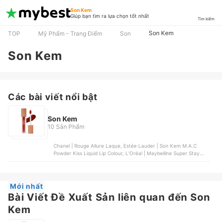
Son Kem
Giúp bạn tìm ra lựa chọn tốt nhất
Tìm kiếm
Son Kem
TOP
Mỹ Phẩm - Trang Điểm
Son
Son Kem
Các bài viết nổi bật
Son Kem
10 Sản Phẩm
Chanel | Rouge Allure Laque, Estée Lauder | Son Kem M.A.C
Powder Kiss Liquid Lip Colour, L’Oréal | Maybelline Super Stay
Matte Ink Lipstick, Dior | Son Kem Rouge Ultra Care Liquid, Merzy
| Aurora Dewy Tint
Mới nhất
Bài Viết Đề Xuất Sản liên quan đến Son
Kem