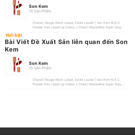
Son Kem
10 Sản Phẩm
Chanel | Rouge Allure Laque, Estée Lauder | Son Kem M.A.C
Powder Kiss Liquid Lip Colour, L’Oréal | Maybelline Super Stay
Matte Ink Lipstick, Dior | Son Kem Rouge Ultra Care Liquid, Merzy
Nổi bật
| Aurora Dewy Tint
Bài Viết Đề Xuất Sản liên quan đến Son
Kem
Son Kem
10 Sản Phẩm
Chanel | Rouge Allure Laque, Estée Lauder | Son Kem M.A.C
Powder Kiss Liquid Lip Colour, L’Oréal | Maybelline Super Stay
Matte Ink Lipstick, Dior | Son Kem Rouge Ultra Care Liquid, Merzy
| Aurora Dewy Tint