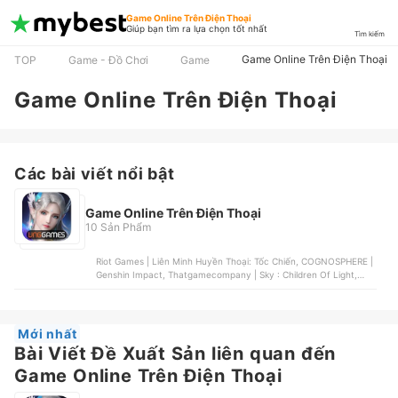
Game Online Trên Điện Thoại
Giúp bạn tìm ra lựa chọn tốt nhất
Tìm kiếm
Game Online Trên Điện Thoại
TOP
Game - Đồ Chơi
Game
Game Online Trên Điện Thoại
Các bài viết nổi bật
Game Online Trên Điện Thoại
10 Sản Phẩm
Riot Games | Liên Minh Huyền Thoại: Tốc Chiến, COGNOSPHERE |
Genshin Impact, Thatgamecompany | Sky : Children Of Light,
Tencent | Garena Liên Quân Mobile, Tencent | PUBG Mobile
Mới nhất
Bài Viết Đề Xuất Sản liên quan đến
Game Online Trên Điện Thoại