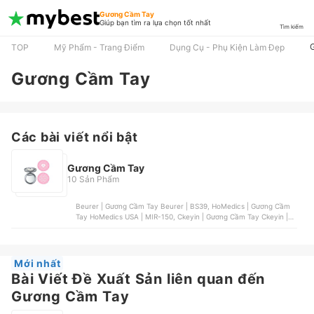
Gương Cầm Tay
Giúp bạn tìm ra lựa chọn tốt nhất
Tìm kiếm
TOP
Mỹ Phẩm - Trang Điểm
Dụng Cụ - Phụ Kiện Làm Đẹp
Gương Cầm Tay
Các bài viết nổi bật
Gương Cầm Tay
10 Sản Phẩm
Beurer | Gương Cầm Tay Beurer | BS39, HoMedics | Gương Cầm
Tay HoMedics USA | MIR-150, Ckeyin | Gương Cầm Tay Ckeyin |
MA067, Xiaomi | Gương Cầm Tay Xiaomi Jordan & Judy | NV030,
Hairburst | Gương Cầm Tay Hairburst 2 Mặt Zoom 2X
Mới nhất
Bài Viết Đề Xuất Sản liên quan đến
Gương Cầm Tay