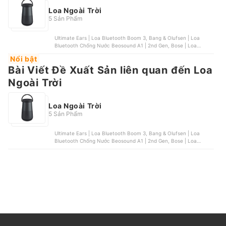
Loa Ngoài Trời
5 Sản Phẩm
Ultimate Ears | Loa Bluetooth Boom 3, Bang & Olufsen | Loa
Bluetooth Chống Nước Beosound A1 | 2nd Gen, Bose | Loa
Bluetooth SoundLink Revolve+ | Triple Black/Luxe Silver, JBL | Loa
Nổi bật
Bluetooth Xtreme 2 , Bose | Loa SoundLink Micro Bluetooth
Bài Viết Đề Xuất Sản liên quan đến Loa
Ngoài Trời
Loa Ngoài Trời
5 Sản Phẩm
Ultimate Ears | Loa Bluetooth Boom 3, Bang & Olufsen | Loa
Bluetooth Chống Nước Beosound A1 | 2nd Gen, Bose | Loa
Bluetooth SoundLink Revolve+ | Triple Black/Luxe Silver, JBL | Loa
Bluetooth Xtreme 2 , Bose | Loa SoundLink Micro Bluetooth