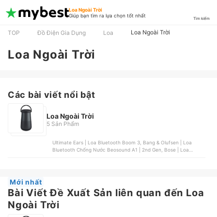
Loa Ngoài Trời
Giúp bạn tìm ra lựa chọn tốt nhất
Tìm kiếm
Loa Ngoài Trời
TOP
Đồ Điện Gia Dụng
Loa
Loa Ngoài Trời
Các bài viết nổi bật
Loa Ngoài Trời
5 Sản Phẩm
Ultimate Ears | Loa Bluetooth Boom 3, Bang & Olufsen | Loa
Bluetooth Chống Nước Beosound A1 | 2nd Gen, Bose | Loa
Bluetooth SoundLink Revolve+ | Triple Black/Luxe Silver, JBL | Loa
Bluetooth Xtreme 2 , Bose | Loa SoundLink Micro Bluetooth
Mới nhất
Bài Viết Đề Xuất Sản liên quan đến Loa
Ngoài Trời