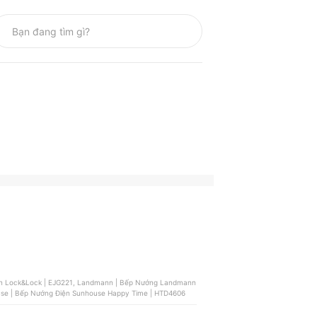
| CK350, Sunhouse | Bếp Nướng Điện Sunhouse | SHD4603, Sunhouse | Bếp Nướng Điện Sunhouse Happy Time | HTD4606