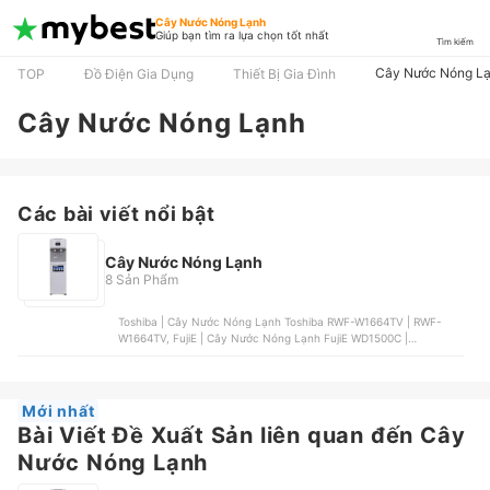
Cây Nước Nóng Lạnh
Giúp bạn tìm ra lựa chọn tốt nhất
Tìm kiếm
Cây Nước Nóng L
TOP
Đồ Điện Gia Dụng
Thiết Bị Gia Đình
Cây Nước Nóng Lạnh
Các bài viết nổi bật
Cây Nước Nóng Lạnh
8 Sản Phẩm
Toshiba | Cây Nước Nóng Lạnh Toshiba RWF-W1664TV | RWF-
W1664TV, FujiE | Cây Nước Nóng Lạnh FujiE WD1500C |
WD1500C, Kangaroo | Cây Nước Nóng Lạnh Kangaroo KG31 |
KG31, FujiE | Cây Nước Nóng Lạnh Bàn Trà, Bình Âm FujiE |
WD1170E, Karofi | Máy Lọc Nước Nóng Lạnh Karofi HC18-RO |
HC18-RO
Mới nhất
Bài Viết Đề Xuất Sản liên quan đến Cây
Nước Nóng Lạnh