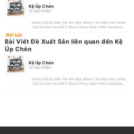
Kệ Úp Chén
10 Sản Phẩm
Vando | Kệ Úp Chén Trên Bồn Rửa, Sinoart | Kệ Chén Inox, Vando
| Kệ Úp Chèn Inox 304 2 Tầng Có Khay Hứng | 6183, Homepower |
Kệ Úp Chén Treo Tường | HT02/HT03, Tân Phú | Kệ Chén Inochi
Nổi bật
Tokyo
Bài Viết Đề Xuất Sản liên quan đến Kệ
Úp Chén
Kệ Úp Chén
10 Sản Phẩm
Vando | Kệ Úp Chén Trên Bồn Rửa, Sinoart | Kệ Chén Inox, Vando
| Kệ Úp Chèn Inox 304 2 Tầng Có Khay Hứng | 6183, Homepower |
Kệ Úp Chén Treo Tường | HT02/HT03, Tân Phú | Kệ Chén Inochi
Tokyo