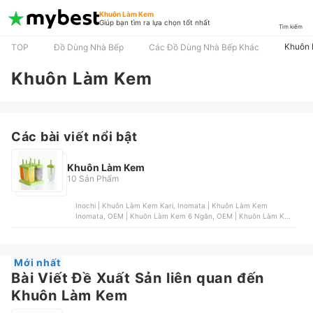
Khuôn Làm Kem
Giúp bạn tìm ra lựa chọn tốt nhất
Tìm kiếm
Khuôn
TOP
Đồ Dùng Nhà Bếp
Các Đồ Dùng Nhà Bếp Khác
Khuôn Làm Kem
Các bài viết nổi bật
Khuôn Làm Kem
10 Sản Phẩm
Inochi | Khuôn Làm Kem Kari, Inomata | Khuôn Làm Kem
Inomata, OEM | Khuôn Làm Kem 6 Ngăn, OEM | Khuôn Làm Kem
, Tashuan | Khuôn Làm Kem Tashuan
Mới nhất
Bài Viết Đề Xuất Sản liên quan đến
Khuôn Làm Kem