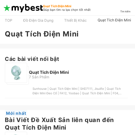
Quạt Tích Điện Mini
Giúp bạn tìm ra lựa chọn tốt nhất
Tìm kiếm
Quạt Tích Điện Mini
TOP
Đồ Điện Gia Dụng
Thiết Bị Khác
Quạt Tích Điện Mini
Các bài viết nổi bật
Quạt Tích Điện Mini
7 Sản Phẩm
Sunhouse | Quạt Tích Điện Mini | SHD7111, Jisulife | Quạt Tích
Điện Mini Đeo Cổ | FA12, Yoobao | Quạt Tích Điện Mini | F04,
Gaabor | Quạt Mini Tích Điện | GFH-N78A, Sunhouse | Quạt Tích
Điện Mini | SHD7116
Mới nhất
Bài Viết Đề Xuất Sản liên quan đến
Quạt Tích Điện Mini