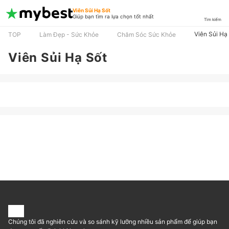
Viên Sủi Hạ Sốt
Giúp bạn tìm ra lựa chọn tốt nhất
Tìm kiếm
Viên Sủi Hạ
TOP
Làm Đẹp - Sức Khỏe
Chăm Sóc Sức Khỏe
Viên Sủi Hạ Sốt
Chúng tôi đã nghiên cứu và so sánh kỹ lưỡng nhiều sản phẩm để giúp bạn