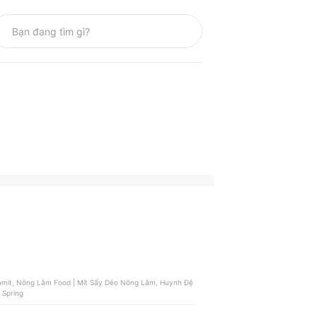
inamit, Nông Lâm Food | Mít Sấy Dẻo Nông Lâm, Huynh Đệ
Hoa Myco Spring