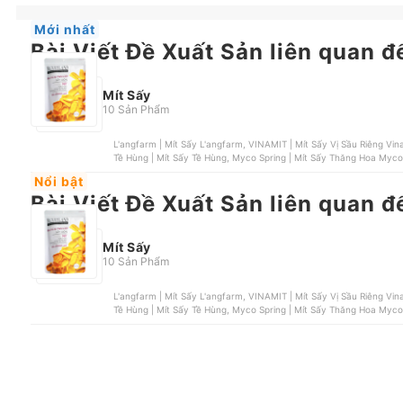
Mới nhất
Bài Viết Đề Xuất Sản liên quan đ
Mít Sấy
10 Sản Phẩm
L'angfarm | Mít Sấy L'angfarm, VINAMIT | Mít Sấy Vị Sầu Riêng V
Tề Hùng | Mít Sấy Tề Hùng, Myco Spring | Mít Sấy Thăng 
Nổi bật
Bài Viết Đề Xuất Sản liên quan đ
Mít Sấy
10 Sản Phẩm
L'angfarm | Mít Sấy L'angfarm, VINAMIT | Mít Sấy Vị Sầu Riêng V
Tề Hùng | Mít Sấy Tề Hùng, Myco Spring | Mít Sấy Thăng 