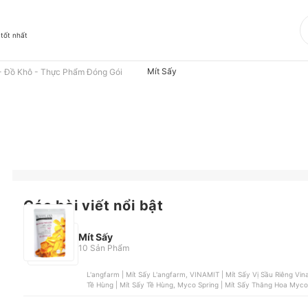
 tốt nhất
Mít Sấy
- Đồ Khô - Thực Phẩm Đóng Gói
Các bài viết nổi bật
Mít Sấy
10 Sản Phẩm
L'angfarm | Mít Sấy L'angfarm, VINAMIT | Mít Sấy Vị Sầu Riêng V
Tề Hùng | Mít Sấy Tề Hùng, Myco Spring | Mít Sấy Thăng 