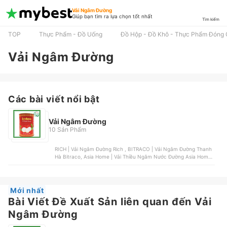
Vải Ngâm Đường
Giúp bạn tìm ra lựa chọn tốt nhất
Tìm kiếm
TOP
Thực Phẩm - Đồ Uống
Đồ Hộp - Đồ Khô - Thực Phẩm Đóng 
Vải Ngâm Đường
Các bài viết nổi bật
Vải Ngâm Đường
10 Sản Phẩm
RICH | Vải Ngâm Đường Rich , BITRACO | Vải Ngâm Đường Thanh
Hà Bitraco, Asia Home | Vải Thiều Ngâm Nước Đường Asia Home ,
HaLong Canfoco | Vải Thiều Nước Đường Hạ Long , Hosen | Vải
Ngâm Đường Hosen
Mới nhất
Bài Viết Đề Xuất Sản liên quan đến Vải
Ngâm Đường