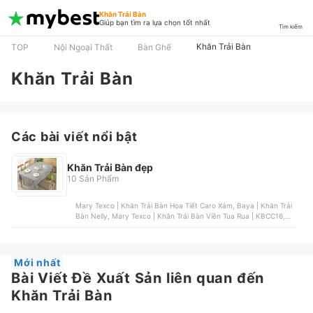
Khăn Trải Bàn
Giúp bạn tìm ra lựa chọn tốt nhất
Tìm kiếm
Khăn Trải Bàn
TOP
Nội Ngoại Thất
Bàn Ghế
Khăn Trải Bàn
Các bài viết nổi bật
Khăn Trải Bàn đẹp
10 Sản Phẩm
Mary Texco | Khăn Trải Bàn Họa Tiết Caro Xám, Baya | Khăn Trải
Bàn Nelly, Mary Texco | Khăn Trải Bàn Viền Tua Rua | KBCC16,
Nội Thất Passion | Khăn Trải Bàn Dệt Slub Jacquard, Uncle Bills |
Khăn Trải Bàn Hoa Cúc | KT0003
Mới nhất
Bài Viết Đề Xuất Sản liên quan đến
Khăn Trải Bàn